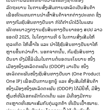
ລັດຖະບານ ໃນການສົ່ງເສີມການຜະລິດເປັນສິນຄ້າ
ເພື່ອທົດແທນການນໍາເຂົ້າສິນຄ້າຈາກຕ່າງປະເທດ ຊຶ່ງ
ທາງກົມຊັບສິນທາງປັນຍາ ກໍໄດ້ກຳນົດໄວ້ໃນແຜນ
ພັດທະນາວຽກງານຊັບສິນທາງປັນຍາຂອງ ສປປ ລາວ
ຮອດປີ 2025, ໃນໂຄງການທີ່ 6 ໃນການສົ່ງເສີມໃຫ້
ທຸລະກິດ ໃຫ້ເຂົ້າໃຈ ແລະ ນໍາໃຊ້ຊັບສິນທາງປັນຍາໃຫ້
ຫຼາຍຂຶ້ນກວ່າເກົ່າ. ນອກຈາກນັ້ນ, ກົມຊັບສິນທາງ
ປັນຍາ ຍັງມີຂໍ້ລິເລີ່ມໃນການຕໍ່ຍອດນະໂຍບາຍ ໜຶ່ງ
ເມືອງໜຶ່ງຜະລິດຕະພັນ (ODOP) ມາເປັນ ໜຶ່ງ
ຜະລິດຕະພັນໜຶ່ງຊັບສິນທາງປັນຍາ (One Product
One IP) ເພື່ອເປັນການຊຸກຍູ້ ແລະ ສົ່ງເສີມໃຫ້ສິນຄ້າ
ໜຶ່ງເມືອງໜຶ່ງຜະລິດຕະພັນ (ODOP) ໄດ້ມີຍີ່ຫໍ້, ມີສິ່ງ
ຫູ້ມຫໍ່ທີ່ມີເອກະລັກໂດດເດັ່ນ ແລະ ມີເຄື່ອງມືການ
ຕະຫຼາດທີ່ເໝາະສົມກັບກຸ່ມລູກຄ້າ ທີ່ເປັນເປົ້າໝາຍ.