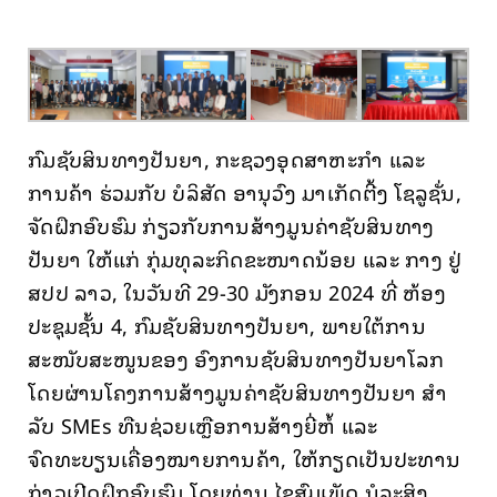
Online Resources
and Services
About Us
ກົມຊັບສິນທາງປັນຍາ, ກະຊວງອຸດສາຫະກໍາ ແລະ
ການຄ້າ ຮ່ວມກັບ ບໍລິສັດ ອານຸວົງ ມາເກັດຕີ້ງ ໂຊລູຊັ່ນ,
ຈັດຝຶກອົບຮົມ ກ່ຽວກັບການສ້າງມູນຄ່າຊັບສິນທາງ
ປັນຍາ ໃຫ້ແກ່ ກຸ່ມທຸລະກິດຂະໜາດນ້ອຍ ແລະ ກາງ ຢູ່
ສປປ ລາວ, ໃນວັນທີ 29-30 ມັງກອນ 2024 ທີ່ ຫ້ອງ
ປະຊຸມຊັ້ນ 4, ກົມຊັບສິນທາງປັນຍາ, ພາຍໃຕ້ການ
ສະໜັບສະໜູນຂອງ ອົງການຊັບສິນທາງປັນຍາໂລກ
ໂດຍຜ່ານໂຄງການສ້າງມູນຄ່າຊັບສິນທາງປັນຍາ ສໍາ
ລັບ SMEs ທືນຊ່ວຍເຫຼືອການສ້າງຍີ່ຫໍ້ ແລະ
ຈົດທະບຽນເຄື່ອງໝາຍການຄ້າ, ໃຫ້ກຽດເປັນປະທານ
ກ່າວເປີດຝຶກອົບຮົມ ໂດຍທ່ານ ໄຊສົມເພັດ ນໍລະສິງ,