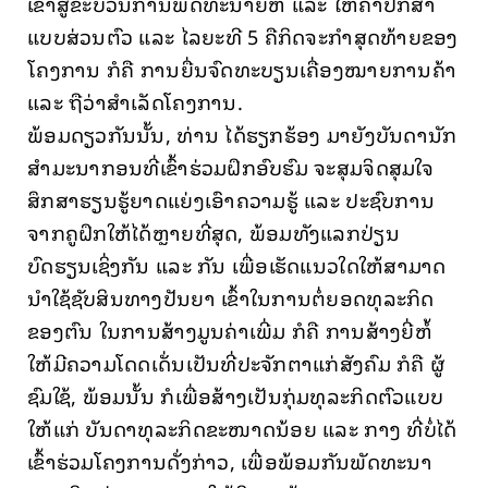
ເຂົ້າສູ້ຂະບວນການພັດທະນາຍີ່ຫໍ້ ແລະ ໃຫ້ຄໍາປຶກສາ
ແບບສ່ວນຕົວ ແລະ ໄລຍະທີ 5 ຄືກິດຈະກໍາສຸດທ້າຍຂອງ
ໂຄງການ ກໍຄື ການຍື່ນຈົດທະບຽນເຄື່ອງໝາຍການຄ້າ
ແລະ ຖືວ່າສຳເລັດໂຄງການ.
ພ້ອມດຽວກັນນັ້ນ, ທ່ານ ໄດ້ຮຽກຮ້ອງ ມາຍັງບັນດານັກ
ສໍາມະນາກອນທີ່ເຂົ້າຮ່ວມຝຶກອົບຮົມ ຈະສຸມຈິດສຸມໃຈ
ສຶກສາຮຽນຮູ້ຍາດແຍ່ງເອົາຄວາມຮູ້ ແລະ ປະຊົບການ
ຈາກຄູຝຶກໃຫ້ໄດ້ຫຼາຍທີ່ສຸດ, ພ້ອມທັງແລກປ່ຽນ
ບົດຮຽນເຊິ່ງກັນ ແລະ ກັນ ເພື່ອເຮັດແນວໃດໃຫ້ສາມາດ
ນຳໃຊ້ຊັບສິນທາງປັນຍາ ເຂົ້າໃນການຕໍ່ຍອດທຸລະກິດ
ຂອງຕົນ ໃນການສ້າງມູນຄ່າເພີ່ມ ກໍຄື ການສ້າງຍີ່ຫໍ້
ໃຫ້ມີຄວາມໂດດເດັ່ນເປັນທີ່ປະຈັກຕາແກ່ສັງຄົມ ກໍຄື ຜູ້
ຊົມໃຊ້, ພ້ອມນັ້ນ ກໍເພື່ອສ້າງເປັນກຸ່ມທຸລະກິດຕົວແບບ
ໃຫ້ແກ່ ບັນດາທຸລະກິດຂະໜາດນ້ອຍ ແລະ ກາງ ທີ່ບໍ່ໄດ້
ເຂົ້າຮ່ວມໂຄງການດັ່ງກ່າວ, ເພື່ອພ້ອມກັນພັດທະນາ