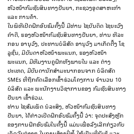
ຫົວໜ້າກົມຊັບສິນທາງປັນຍາ, ກະຊວງອຸດສາຫະກໍາ
ແລະ ການຄ້າ.
ໃນພິທີເປີດຝຶກອົບຮົມຄັ້ງນີ້ ມີທ່ານ ໄຊບັນດິດ ໄຊຍະວົງ
ຄໍາດີ, ຮອງຫົວໜ້າກົມຊັບສິນທາງປັນຍາ, ທ່ານ ທີລະ
ກອນ ອານຸວົງ, ປະທານບໍລິສັດ ອານຸວົງ ມາເກັດຕີ້ງ ໂຊ
ລູຊັ່ນ, ມີບັນດາຫົວໜ້າພະແນກ, ຮອງຫົວໜ້າ
ພະແນກ, ມີທີມງານຄູຝຶກທັງພາຍໃນ ແລະ ຕ່າງ
ປະເທດ, ມີບັນດານັກສໍາມະນາກອນຈາກ ບໍລິດສັດ
SMEs ທີ່ຖືກຄັດເລືອກເຂົ້າຮ່ວມໂຄງການ ຈໍານວນ 10
ບໍລິສັດ ແລະ ພະນັກງານວິຊາການຂອງ ກົມຊັບສິນທາງ
ປັນຍາ ເຂົ້າຮ່ວມ.
ທ່ານ ໄຊສົມເພັດ ນໍລະສິງ, ຫົວໜ້າກົມຊັບສິນທາງ
ປັນຍາ, ໄດ້ກ່າວເປີດຝຶກອົບຮົມຄັ້ງນີ້ ວ່າ: ຈຸດປະສົງຫຼັກ
ຂອງການຝຶກອົບຮົມໃນຄັ້ງນີ້ ແມ່ນເພື່ອລົງເລີກກ່ຽວກັບ
ເຄັດລັບຕ່າງໆ ໃນການສ້າງຍີ່ຫໍ້ ໃຫ້ເປັນທີ່ຮັບຮູ້ ແລະ