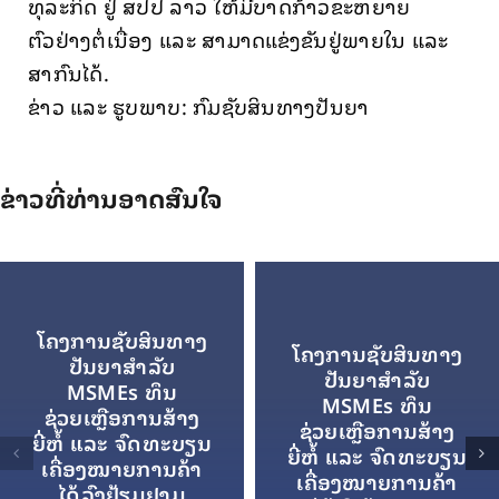
ທຸລະກິດ ຢູ່ ສປປ ລາວ ໃຫ້ມີບາດກ້າວຂະຫຍາຍ
ຕົວຢ່າງຕໍ່ເນື່ອງ ແລະ ສາມາດແຂ່ງຂັນຢູ່ພາຍໃນ ແລະ
ສາກົນໄດ້.
ຂ່າວ ແລະ ຮູບພາບ: ກົມຊັບສິນທາງປັນຍາ
ຂ່າວທີ່ທ່ານອາດສົນໃຈ
ໂຄງການຊັບສິນທາງ
ໂຄງການຊັບສິນທາງ
ປັນຍາສໍາລັບ
ປັນຍາສໍາລັບ
MSMEs ທຶນ
MSMEs ທຶນ
ຊ່ວຍເຫຼືອການສ້າງ
ຊ່ວຍເຫຼືອການສ້າງ
ຍີ່ຫໍ້ ແລະ ຈົດທະບຽນ
ຍີ່ຫໍ້ ແລະ ຈົດທະບຽນ
ເຄື່ອງໝາຍການຄ້າ
ເຄື່ອງໝາຍການຄ້າ
ໄດ້ລົງຢ້ຽມຢາມ