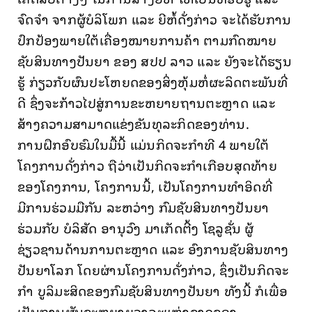
ຈົດຈຳ ຈາກຜູ້ບໍລິໂພກ ແລະ ຍີຫໍ້ດັ່ງກ່າວ ຈະໄດ້ຮັບການ
ປົກປ້ອງພາຍໃຕ້ເຄື່ອງໝາຍການຄ້າ ຕາມກົດໝາຍ
ຊັບສິນທາງປັນຍາ ຂອງ ສປປ ລາວ ແລະ ຍັງຈະໄດ້ຮຽນ
ຮູ້ ກ່ຽວກັບຜົນປະໂຫຍດຂອງສິ່ງຫຸ້ມຫໍ່ຜະລິດຕະພັນທີ່
ດີ ຊຶ່ງຈະກ້າວໄປສູ່ການຂະຫຍາຍຖານຕະຫຼາດ ແລະ
ສ້າງຄວາມສາມາດແຂ່ງຂັນທຸລະກິດຂອງທ່ານ.
ການຝຶກອົບຮົມໃນມື້ນີ້ ແມ່ນກິດຈະກໍາທີ 4 ພາຍໃຕ້
ໂຄງການດັ່ງກ່າວ ຖືວ່າເປັນກິດຈະກໍາເກືອບສຸດທ້າຍ
ຂອງໂຄງການ, ໂຄງການນີ້, ເປັນໂຄງການທຳອິດທີ່
ມີການຮ່ວມມືກັນ ລະຫວ່າງ ກົມຊັບສິນທາງປັນຍາ
ຮ່ວມກັບ ບໍລິສັດ ອານຸວົງ ມາເກັດຕີ້ງ ໂຊລູຊັ່ນ ຜູ້
ຊ່ຽວຊານດ້ານການຕະຫຼາດ ແລະ ອົງການຊັບສິນທາງ
ປັນຍາໂລກ ໂດຍຜ່ານໂຄງການດັ່ງກ່າວ, ຊຶ່ງເປັນກິດຈະ
ກໍາ ບູລິມະສິດຂອງກົມຊັບສິນທາງປັນຍາ ທັງນີ້ ກໍເພື່ອ
ເປັນການຜັນຂະຫຍາຍວາລະແຫ່ງຊາດຂອງ