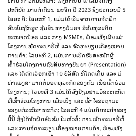
ທ່ານ ກ່າວຕື່ມອີກວ່າ: ໂຄງການນີ້ ໄດ້ເລີ່ມຈັດຕັ້ງ
ປະຕິບັດ ມາແຕ່ເດືອນ ພະຈິກ ປີ 2023 ຊຶ່ງປະກອບມີ 5
ໄລຍະ ຄື: ໄລຍະທີ 1, ແມ່ນໄດ້ເລີ່ມຈາກການຈັດຝຶກ
ອົບຮົມຫຼັກສູດ ຊັບສິນທາງປັນຍາ ສໍລັບທຸລະກິດ
ຂະໜາດນ້ອຍ ແລະ ກາງ MSMEs, ພ້ອມທັງເຜີຍແຜ່
ໂຄງການພັດທະນາຍີ່ຫໍ້ ແລະ ຈົດທະບຽນເຄື່ອງໝາຍ
ການຄ້າ; ໄລຍະທີ 2, ແມ່ນການເປີດຮັບສະໝັກຜູ້
ເຂົ້າຮ່ວມໂຄງການຊັບສິນທາງປັນຍາ (Presentation)
ແລະ ໄດ້ຄັດເລືອກເອົາ 10 ບໍລິສັດ ທີ່ໂດດເດັ່ນ ແລະ ມີ
ທ່າແຮງສາມາດຕໍ່ຍອດທຸລະກິດຂອງຕົນ ເພື່ອເຂົ້າຮ່ວມ
ໂຄງການ; ໄລຍະທີ 3 ແມ່ນໄດ້ລົງຢ້ຽມຢາມວິສະຫະກິດ
ທີ່ເຂົ້າຮ່ວມໂຄງການ ເພື່ອເບິ່ງ ແລະ ເຂົ້າໃຈສະຖານະ
ຂອງແຕ່ລະວິສາຫະກິດ; ໄລຍະທີ 4 ແມ່ນກິດຈະກໍາຂອງ
ມື້ນີ້ ຊຶ່ງໄດ້ຈັດຝຶກອົບຮົມ ໃນຫົວຂໍ້: ການພັດທະນາຍີ່ຫໍ້
ແລະ ການຈົດທະບຽນເຄື່ອງໝາຍການຄ້າ, ພ້ອມທັງ