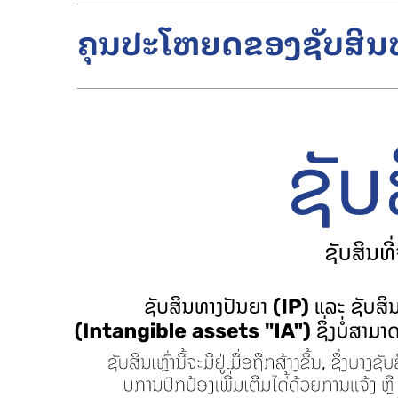
ຄຸນປະໂຫຍດຂອງຊັບສິນ