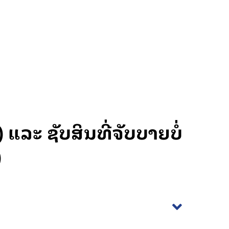
ແລະ ຊັບສິນທີ່ຈັບບາຍບໍ່
)