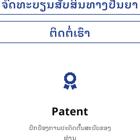
ຈົດທະບຽນສັບສິນທາງປັນຍາ
ຕິດຕໍ່ເຮົາ
Patent
ປົກປ້ອງການປະດິດຕົ້ນສະບັບຂອງ
ທ່ານ