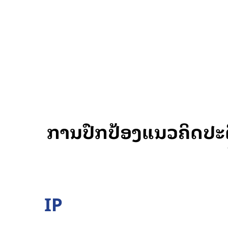
ການປົກປ້ອງແນວຄິດປະດິດ
IP