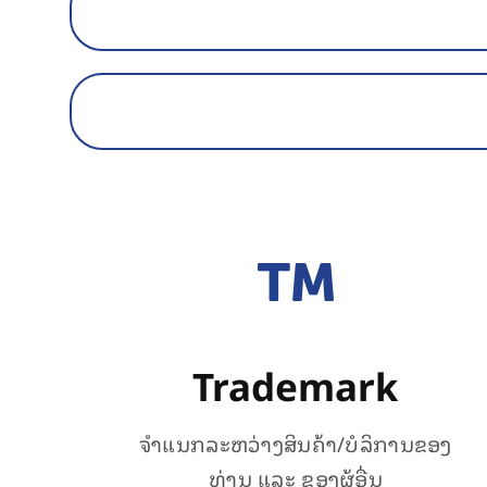
Trademark
ຈຳແນກລະຫວ່າງສິນຄ້າ/ບໍລິການຂອງ
ທ່ານ ແລະ ຂອງຜູ້ອື່ນ