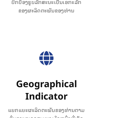
ປົກປ້ອງຮູບ​ລັກ​ສະ​ນະ​ເປັນ​ເອ​ກະ​ລັກ
ຂອງຜະລິດຕະພັນຂອງທ່ານ
Geographical
Indicator
ແຍກແຍະຜະລິດຕະພັນຂອງທ່ານຕາມ