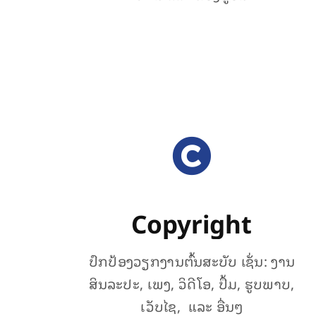
Copyright
ປົກປ້ອງວຽກງານຕົ້ນສະບັບ ເຊັ່ນ: ງານ
ສິນລະປະ, ເພງ, ວິດີໂອ, ປຶ້ມ, ຮູບພາບ,
ເວັບໄຊ, ແລະ ອື່ນໆ