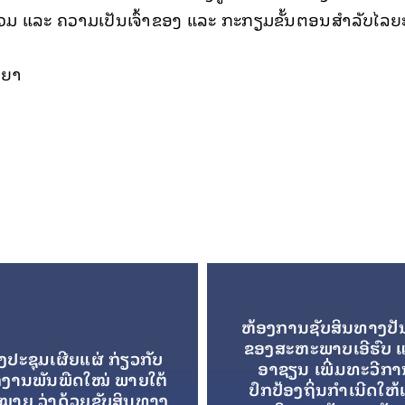
່ວມ ແລະ ຄວາມເປັນເຈົ້າຂອງ ແລະ ກະກຽມຂັ້ນຕອນສຳລັບໄລຍ
ນຍາ
ຫ້ອງການຊັບສິນທາງປັ
ຂອງສະຫະພາບເອີຮົບ 
ປະຊຸມເຜີຍແຜ່ ກ່ຽວກັບ
ອາຊຽນ ເພີ່ມທະວີກ
ງານພັນພືດໃໝ່ ພາຍໃຕ້
ປົກປ້ອງຖິ່ນກຳເນີດໃຫ້
ໝາຍ ວ່າດ້ວຍຊັບສິນທາງ