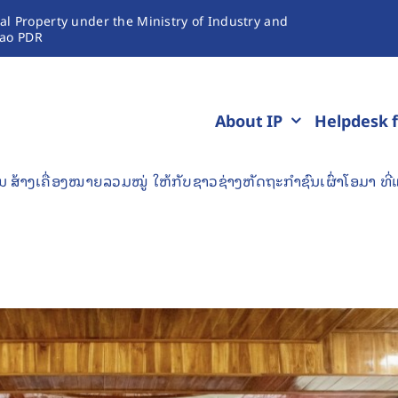
ual Property under the Ministry of Industry and
ao PDR
About IP
Helpdesk f
ສ້າງເຄື່ອງໝາຍລວມໝູ່ ໃຫ້ກັບຊາວຊ່າງຫັດຖະກຳຊົນເຜົ່າໂອມາ ທີ່ແ