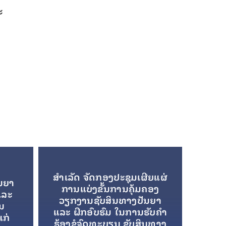
ະ
ສໍາເລັດ ຈັດກອງປະຊຸມເຜີຍແຜ່
ນຍາ
ການແບ່ງຂັ້ນການຄຸ້ມຄອງ
ແລະ
ວຽກງານຊັບສິນທາງປັນຍາ
ານ
ແລະ ຝຶກອົບຮົມ ໃນການຮັບຄໍາ
ແກ່
ຮ້ອງຂໍຈົດທະບຽນ ຊັບສິນທາງ