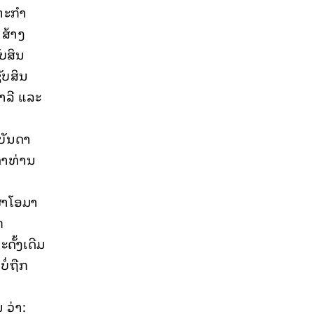
າຫະກຳ
 ສ້າງ
ບສິນ
ັບສິນ
າລີ ແລະ
ບັນດາ
ດາທ່ານ
ົ່າໂອມາ
ກ
ດັ້ງເດີມ
ໍ່ຖືກ
 ວ່າ: