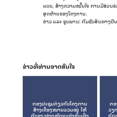
ແບບ, ສ້າງຄວາມໝັ້ນໃຈ ການມີສ່ວນຮ
ສຸດທ້າຍຂອງໂຄງການ.
ຂ່າວ ແລະ ຮູບພາບ: ກົມຊັບສິນທາງປັ
ຂ່າວທີ່ທ່ານອາດສົນໃຈ
ກອງປະຊຸມກ່ຽວກັບໂຄງການ
ກອງ
ສ້າງເຄື່ອງໝາຍລວມໝູ່ ໃຫ້
ວຽກ
ກັບຊາວຊ່າງຫັດຖະກຳຊົນເຜົ່າ
ກົດ