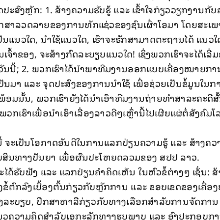
ສົງຫຼັກ: 1. ສ້າງຄວາມຮັບຮູ້ ແລະ ເຂົ້າໃຈກ່ຽວວຽກງານກັບຊ
ຮັກສາລວດລາຍຂອງການທັກແຊ່ວຂອງຊົນເຜົ່າໂອມາ ໂດຍສະເພ
ັນແນວໃດ, ນຳໃຊ້ແນວໃດ, ເຮົາຈະຮັກສາມາດຕະຖານໄດ້ ແນວໃດ
ນເຈົ້າຂອງ, ຈະສ້າງກົດລະບຽບແນວໃດ! ເຊິ່ງພວກເຮົາຈະໄດ້ເລີ່ມຄ
ນນີ້; 2. ພວກເຮົາໄດ້ນຳພາທີມງານອອກແບບເຄື່ອງໝາຍກາ
ເປັນມາ ແລະ ຈຸດປະສົງຂອງການນຳໃຊ້ ເພື່ອຊ່ວຍເປັນຂໍ້ມູນໃ
ອມນັ້ນ, ພວກເຮົາຍັງໄດ້ນຳເອົາທີມງານຖ່າຍທຳສາລະຄະດີສັ້ນ
ົາເພື່ອນຳເອົາເລື່ອງລາວດີໆເຫຼົ່ານີ້ໄປເຜີຍແຜ່ຕໍ່ສັງຄົມ
ນີ້ ຈະເປັນໂອກາດອັນດີໃນການແລກປ່ຽນຄວາມຮູ້ ແລະ ສ້າງຄວາມ
ຊັບສິນທາງປັນຍາ ເພື່ອຜົນປະໂຫຍດລວມຂອງ ສປປ ລາວ.
 ຈະໄດ້ຮັບຟັງ ແລະ ແລກປ່ຽນຄໍາຄິດເຫັນ ໃນຫົວຂໍ້ຕ່າງໆ ເຊັ່ນ: 
າງຂໍ້ຕົກລົງເບື້ອງຕົ້ນກ່ຽວກັບຫຼັກການ ແລະ ຂອບເຂດຂອງເຄື່
ງຮ່າງລະບຽບ, ປຶກສາຫາລືກ່ຽວກັບທາງເລືອກສຳລັບການຈັດການ
ນວຄວາມຄິດສຳລັບເອກະລັກທາງຮູບພາບ ແລະ ອົງປະກອບກ