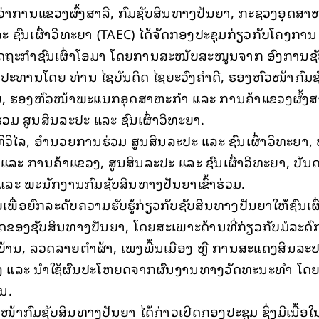
ອງວ່າການແຂວງຜົ້ງສາລີ, ກົມຊັບສິນທາງປັນຍາ, ກະຊວງອຸດສ
 ຊົນເຜົ່າວິທະຍາ (TAEC) ໄດ້ຈັດກອງປະຊຸມກ່ຽວກັບໂຄງການ
ຫັດຖະກຳຊົນເຜົ່າໂອມາ ໂດຍການສະໜັບສະໜູນຈາກ ອົງການຊັ
ປະທານໂດຍ ທ່ານ ໄຊບັນດິດ ໄຊຍະວົງຄຳດີ, ຮອງຫົວໜ້າກົມຊ
ັນ, ຮອງຫົວໜ້າພະແນກອຸດສາຫະກຳ ແລະ ການຄ້າແຂວງຜົ້ງສ
ວມ ສູນສິນລະປະ ແລະ ຊົນເຜົ່າວິທະຍາ.
ິວິໄລ, ອຳນວຍການຮ່ວມ ສູນສິນລະປະ ແລະ ຊົນເຜົ່າວິທະຍາ, 
 ການຄ້າແຂວງ, ສູນສິນລະປະ ແລະ ຊົນເຜົ່າວິທະຍາ, ບັນ
ແລະ ພະນັກງານກົມຊັບສິນທາງປັນຍາເຂົ້າຮ່ວມ.
ຍເພື່ອຍົກລະດັບຄວາມຮັບຮູ້ກ່ຽວກັບຊັບສິນທາງປັນຍາໃຫ້ຊົນເຜ
ິດຂອງຊັບສິນທາງປັນຍາ, ໂດຍສະເພາະດ້ານທີ່ກ່ຽວກັບມໍລະດົ
້ານ, ລວດລາຍຕຳຜ້າ, ເພງພື້ນເມືອງ ຫຼື ການສະແດງສິນລະປະ
້ອງ ແລະ ນຳໃຊ້ຜົນປະໂຫຍດຈາກຜົນງານທາງວັດທະນະທຳ ໂດຍບ
ນ.
ໜ້າກົມຊັບສິນທາງປັນຍາ ໄດ້ກ່າວເປີດກອງປະຊຸມ ຊຶ່ງມີເນື້ອໃນ