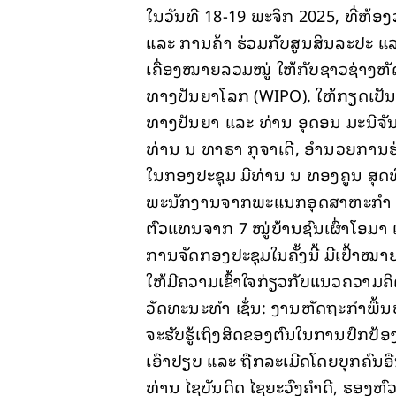
ໃນວັນທີ 18-19 ພະຈິກ 2025, ທີ່ຫ້
ແລະ ການຄ້າ ຮ່ວມກັບສູນສິນລະປະ ແລະ
ເຄື່ອງໝາຍລວມໝູ່ ໃຫ້ກັບຊາວຊ່າງ
ທາງປັນຍາໂລກ (WIPO). ໃຫ້ກຽດເປັນ
ທາງປັນຍາ ແລະ ທ່ານ ອຸດອນ ມະນີຈ
ທ່ານ ນ ທາຣາ ກຸຈາເດີ, ອຳນວຍການຮ່
ໃນກອງປະຊຸມ ມີທ່ານ ນ ທອງຄູນ ສຸດທ
ພະນັກງານຈາກພະແນກອຸດສາຫະກຳ ແລະ
ຕົວແທນຈາກ 7 ໝູ່ບ້ານຊົນເຜົ່າໂອມາ 
ການຈັດກອງປະຊຸມໃນຄັ້ງນີ້ ມີເປົ້າໝາ
ໃຫ້ມີຄວາມເຂົ້າໃຈກ່ຽວກັບແນວຄວາມຄ
ວັດທະນະທຳ ເຊັ່ນ: ງານຫັດຖະກຳພື້ນບ
ຈະຮັບຮູ້ເຖິງສິດຂອງຕົນໃນການປົກປ
ເອົາປຽບ ແລະ ຖືກລະເມີດໂດຍບຸກຄົນອື
ທ່ານ ໄຊບັນດິດ ໄຊຍະວົງຄຳດີ, ຮອງຫົວ