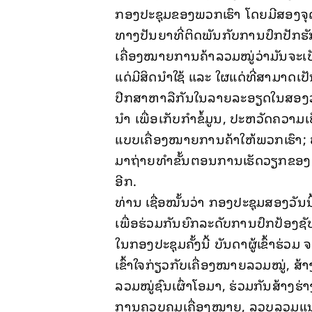
ກອງປະຊຸມຂອງພວກເຮົາ ໂດຍມີສອງຈຸດປະ
ທາງປັນຍາທີ່ຕິດພັນກັບການປົກປັກ
ເຄື່ອງໝາຍການຄ້າລວມໝູ່ວ່າມັນຈະເປ
ແດ່ມີສິດນຳໃຊ້ ແລະ ໃຜແດ່ທີ່ສາມາດເປັ
ປືກສາຫາລືກັນໃນລາຍລະອຽດໃນສອງວັ
ນຳ ເພື່ອເກັບກຳຂໍ້ມູນ, ປະຫວັດຄວາມ
ແບບເຄື່ອງໝາຍການຄ້າໃຫ້ພວກເຮົາ; ພ້
ມາຖ່າຍທຳຂັ້ນຕອນການເຮັດວຽກຂອງພວກເຮ
ອີກ.
ທ່ານ ເຊື່ອໝັ້ນວ່າ ກອງປະຊຸມສອງວັນ
ເພື່ອຮ່ວມກັນຍົກລະດັບການປົກປ້ອງ
ໃນກອງປະຊຸມຄັ້ງນີ້ ບັນດາຜູ້ເຂົ້າຮ່ວມ
ເຂົ້າໃຈກ່ຽວກັບເຄື່ອງໝາຍລວມໝູ່, ສ້
ລວມໝູ່ຊົນເຜົ່າໂອມາ, ຮ່ວມກັນສ້າ
ການຄວບຄຸມເຄື່ອງໝາຍ, ລວບລວມແ