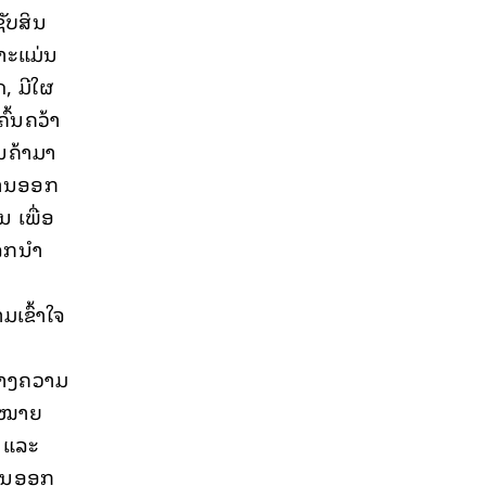
ັບສິນ
າະແມ່ນ
, ມີໃຜ
ົ້ນຄວ້າ
ນຄ້າມາ
ນການອອກ
 ເພື່ອ
ໂລກນຳ
ເຂົ້າໃຈ
ສ້າງຄວາມ
ອງໝາຍ
 ແລະ
ານອອກ