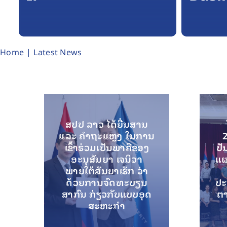
Home
Latest News
ສປປ ລາວ ໄດ້ຍື່ນສານ
ແລະ ຄໍາຖະແຫຼງ ໃນການ
ເຂົ້າຮ່ວມເປັນພາຄີຂອງ
ປັ
ອະນຸສັນຍາ ເຈນິວາ
ແຜ
ພາຍໃຕ້ສັນຍາເຮັກ ວ່າ
ດ້ວຍການຈົດທະບຽນ
ປະຈ
ສາກົນ ກ່ຽວກັບແບບອຸດ
ຕາ
ສະຫະກໍາ