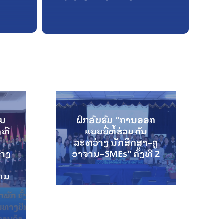
ຸມ
ຝຶກອົບຮົມ “ການອອກ
ງທີ
ແບບຍີ່ຫໍ້ຮ່ວມກັນ
ລະຫວ່າງ ນັກສຶກສາ–ຄູ
ທາງ
ອາຈານ–SMEs” ຄັ້ງທີ 2
ານ