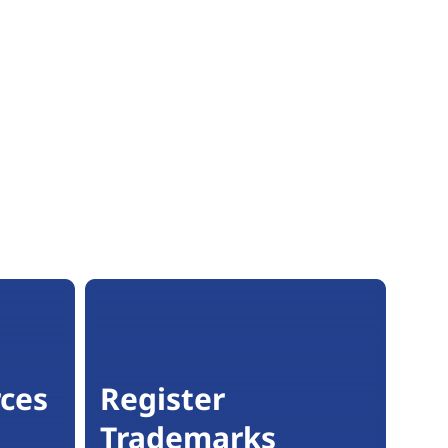
ces
Register
Trademarks