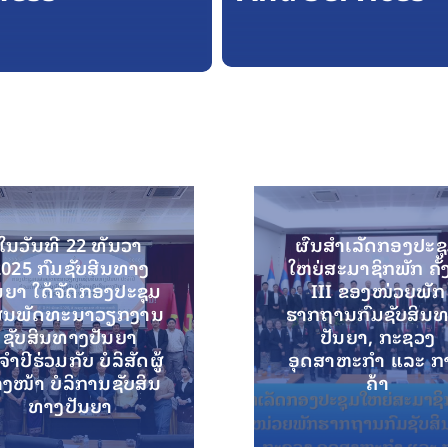
ໃນວັນທີ 22 ທັນວາ
ຜົນສຳເລັດກອງປະຊ
2025 ກົມຊັບສີນທາງ
ໃຫຍ່ສະມາຊິກພັກ ຄັ້
ນຍາ ໃດ້ຈັດກອງປະຊຸມ
III ຂອງໜ່ວຍພັກ
ນພັດທະນາວຽກງານ
ຮາກຖານກົມຊັບສິນ
ຊັບສິນທາງປັນຍາ
ປັນຍາ, ກະຊວງ
ຳປີຮ່ວມກັບ ບໍລິສັດຜູ້
ອຸດສາຫະກຳ ແລະ ກ
ງໜ້າ ບໍລິການຊັບສິນ
ຄ້າ
ທາງປັນຍາ