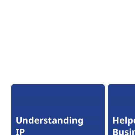
Understanding
Help
IP
Busi