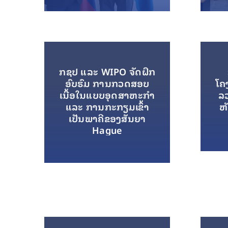
ກຊປ ແລະ WIPO ຈັດຝຶກ
ອົບຮົມ ການກວດສອບ
ໂຄ
ເນື້ອໃນແບບອຸດສາຫະກໍາ
ລວ
ແລະ ການກະກຽມເຂົ້າ
ຫ
ເປັນພາຄີຂອງສັນຍາ
Hague