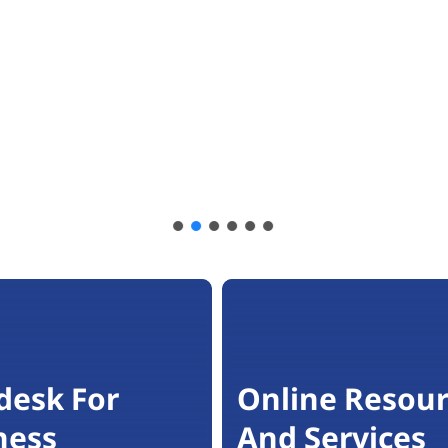
desk For
Online Resour
ness
And Services