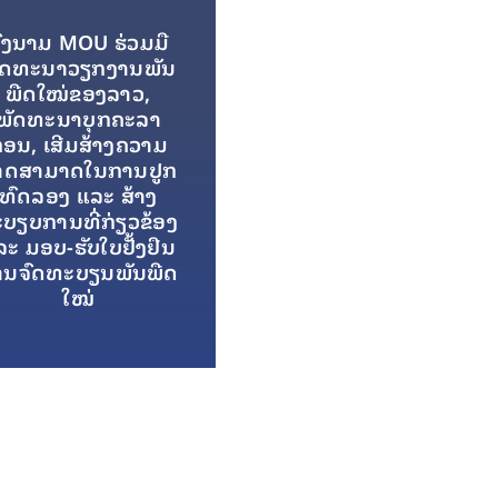
ົງນາມ MOU ຮ່ວມມື
ັດທະນາວຽກງານພັນ
ພືດໃໝ່ຂອງລາວ,
ພັດທະນາບຸກຄະລາ
ອນ, ເສີມສ້າງຄວາມ
າດສາມາດໃນການປູກ
ທົດລອງ ແລະ ສ້າງ
ບຽບການທີ່ກ່ຽວຂ້ອງ
ະ ມອບ-ຮັບໃບຢັ້ງຢືນ
ານຈົດທະບຽນພັນພືດ
ໃໝ່