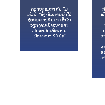
ກອງປະຊຸມສາກົນ ໃນ
ລ
ຫົວຂໍ້: “ສົ່ງເສີມການນໍາໃຊ້
ພ
ຊັບສິນທາງປັນຍາ ເຂົ້າໃນ
ວຽກງານເປົ້າໝາຍສະ
ຫັດສະວັດເພື່ອການ
ກ
ພັດທະນາ SDGs”
ອ
ລະ
ແລ
ກ