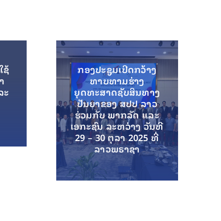
ໃຊ້
ກອງປະຊູມເປີດກວ້າງ
ຍາ
ທາບທາມຮ່າງ
ລະ
ຍຸດທະສາດຊັບສິນທາງ
ປັນຍາຂອງ ສປປ ລາວ
ຮ່ວມກັບ ພາກລັດ ແລະ
ເອກະຊົນ ລະຫວ່າງ ວັນທີ
29 – 30 ຕຸລາ 2025 ທີ່
ລາວພຣາຊາ