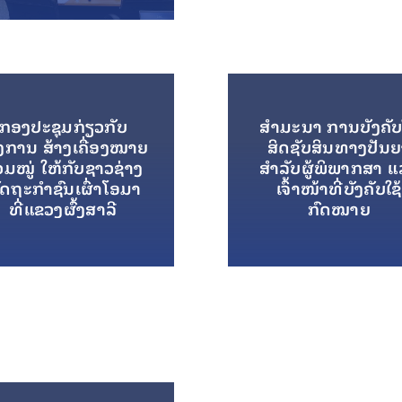
ກອງປະຊຸມກ່ຽວກັບ
ສໍາມະນາ ການບັງຄັບ
ງການ ສ້າງເຄື່ອງໝາຍ
ສິດຊັບສິນທາງປັນ
ມໝູ່ ໃຫ້ກັບຊາວຊ່າງ
ສຳລັບຜູ້ພິພາກສາ ແ
ັດຖະກຳຊົນເຜົ່າໂອມາ
ເຈົ້າໜ້າທີ່ບັງຄັບໃຊ້
ທີ່ແຂວງຜົ້ງສາລີ
ກົດໝາຍ