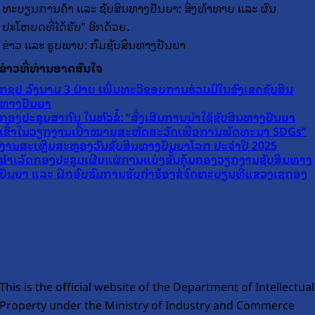
ທະບຽນການຄ້າ ແລະ ຊັບສິນທາງປັນຍາ: ສິ່ງທ້າທາຍ ແລະ ຜົນ
ປະໂຫຍດທີ່ໄດ້ຮັບ” ອີກດ້ວຍ.
ຂ່າວ ແລະ ຮູບພາບ: ກົມຊັບສິນທາງປັນຍາ
ຂ່າວທີ່ທ່ານອາດສົນໃຈ
ກຊປ ລົງນາມ 3 ຝ່າຍ ເພີ່ມທະວີຂອບການຮ່ວມມືໃນຂົງເຂດຊັບສິນ
ທາງປັນຍາ
ກອງປະຊຸມສາກົນ ໃນຫົວຂໍ້: “ສົ່ງເສີມການນໍາໃຊ້ຊັບສິນທາງປັນຍາ
ເຂົ້າໃນວຽກງານເປົ້າໝາຍສະຫັດສະວັດເພື່ອການພັດທະນາ SDGs”
ງານສະເຫຼີມສະຫຼອງວັນຊັບສິນທາງປັນຍາໂລກ ປະຈໍາປີ 2025
ສໍາເລັດກອງປະຊຸມເຜີຍແຜ່ການແບ່ງຂັ້ນຄຸ້ມຄອງວຽກງານຊັບສິນທາງ
ປັນຍາ ແລະ ຝຶກອົບຮົມການຮັບຄໍາຮ້ອງຂໍຈົດທະບຽນທີ່ແຂວງເຊກອງ
This is the official website of the Department of Intellectual
Property under the Ministry of Industry and Commerce