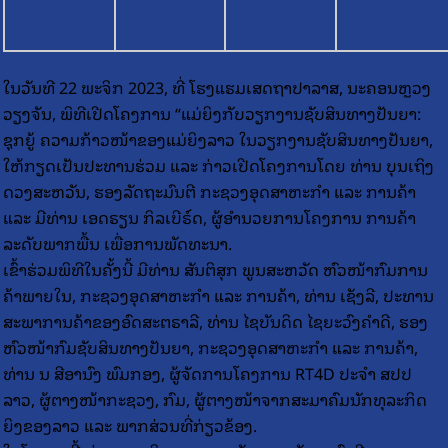
ໃນວັນທີ 22 ພະຈິກ 2023, ທີ່ ໂຮງແຮມເສດຖາປາລາສ, ນະຄອນຫຼວງ
ວຽງຈັນ, ພິທີເປີດໂຄງການ “ແມ່ຍິງກັບວຽກງານຊັບສິນທາງປັນຍາ:
ຊຸກຍູ້ ຄວາມກ້າວໜ້າຂອງແມ່ຍິງລາວ ໃນວຽກງານຊັບສິນທາງປັນຍາ,
ໃຫ້ກຽດເປັນປະທານຮ່ວມ ແລະ ກ່າວເປີດໂຄງການໂດຍ ທ່ານ ບຸນເຖິງ
ດວງສະຫວັນ, ຮອງລັດຖະມົນຕີ ກະຊວງອຸດສາຫະກຳ ແລະ ການຄ້າ
ແລະ ມີທ່ານ ເອດຣຽນ ກິລເບີຣ໌ດ, ຜູ້ອໍານວຍການໂຄງການ ການຄ້າ
ລະດັບພາກພື້ນ ເພື່ອການພັດທະນາ.
ເຂົ້າຮ່ວມພິທີໃນຄັ້ງນີ້ ມີທ່ານ ສັນຕິສຸກ ພູນສະຫວັດ ຫົວໜ້າກົມການ
ຄ້າພາຍໃນ, ກະຊວງອຸດສາຫະກໍາ ແລະ ການຄ້າ, ທ່ານ ເຊັງລີ, ປະທານ
ສະພາການຄ້າຂອງອົດສະຕຣາລີ, ທ່ານ ໄຊບັນດິດ ໄຊຍະວົງຄໍາດີ, ຮອງ
ຫົວໜ້າກົມຊັບສິນທາງປັນຍາ, ກະຊວງອຸດສາຫະກໍາ ແລະ ການຄ້າ,
ທ່ານ ນ ສີອານົງ ພົມກອງ, ຜູ້ຈັດການໂຄງການ RT4D ປະຈໍາ ສປປ
ລາວ, ຜູ້ຕາງໜ້າກະຊວງ, ກົມ, ຜູ້ຕາງໜ້າຈາກສະມາຄົມນັກທຸລະກິດ
ຍິງຂອງລາວ ແລະ ພາກສ່ວນທີ່ກ່ຽວຂ້ອງ.