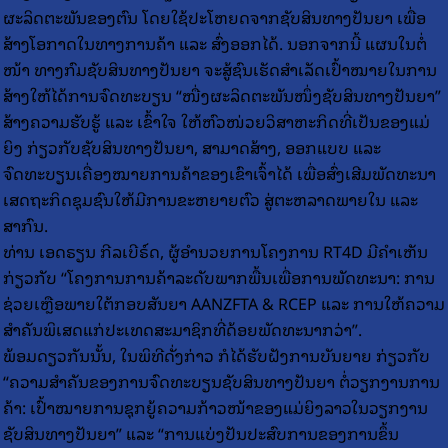
ຜະລິດຕະພັນຂອງຕົນ ໂດຍໃຊ້ປະໂຫຍດຈາກຊັບສິນທາງປັນຍາ ເພື່ອ
ສ້າງໂອກາດໃນທາງການຄ້າ ແລະ ສົ່ງອອກໄດ້. ນອກຈາກນີ້ ແຜນໃນຕໍ່
ໜ້າ ທາງກົມຊັບສິນທາງປັນຍາ ຈະສູ້ຊົນເຮັດສໍາເລັດເປົ້າໝາຍໃນການ
ສ້າງໃຫ້ໄດ້ການຈົດທະບຽນ “ໜື່ງຜະລິດຕະພັນໜຶ່ງຊັບສິນທາງປັນຍາ”
ສ້າງຄວາມຮັບຮູ້ ແລະ ເຂົ້າໃຈ ໃຫ້ຫົວໜ່ວຍວິສາຫະກິດທີ່ເປັນຂອງແມ່
ຍິງ ກ່ຽວກັບຊັບສິນທາງປັນຍາ, ສາມາດສ້າງ, ອອກແບບ ແລະ
ຈົດທະບຽນເຄື່ອງໝາຍການຄ້າຂອງເຂົາເຈົ້າໄດ້ ເພື່ອສົ່ງເສີມພັດທະນາ
ເສດຖະກິດຊຸມຊົນໃຫ້ມີການຂະຫຍາຍຕົວ ສູ່ຕະຫລາດພາຍໃນ ແລະ
ສາກົນ.
ທ່ານ ເອດຣຽນ ກີລເບີຣ໌ດ, ຜູ້ອຳນວຍການໂຄງການ RT4D ມີຄໍາເຫັນ
ກ່ຽວກັບ “ໂຄງການການຄ້າລະດັບພາກພື້ນເພື່ອການພັດທະນາ: ການ
ຊ່ວຍເຫຼືອພາຍໃຕ້ກອບສັນຍາ AANZFTA & RCEP ແລະ ການໃຫ້ຄວາມ
ສຳຄັນພິເສດແກ່ປະເທດສະມາຊິກທີ່ດ້ອຍພັດທະນາກວ່າ”.
ພ້ອມດຽວກັນນັ້ນ, ໃນພິທີດັ່ງກ່າວ ກໍໄດ້ຮັບຝັງການບັນຍາຍ ກ່ຽວກັບ
“ຄວາມສຳຄັນຂອງການຈົດທະບຽນຊັບສິນທາງປັນຍາ ຕໍ່ວຽກງານການ
ຄ້າ: ເປົ້າໝາຍການຊຸກຍູ້ຄວາມກ້າວໜ້າຂອງແມ່ຍິງລາວໃນວຽກງານ
ຊັບສິນທາງປັນຍາ” ແລະ “ການແບ່ງປັນປະສົບການຂອງການຂຶ້ນ