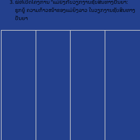
ພິທີເປີດໂຄງການ “ແມ່ຍິງກັບວຽກງານຊັບສິນທາງປັນຍາ:
ຊຸກຍູ້ ຄວາມກ້າວໜ້າຂອງແມ່ຍິງລາວ ໃນວຽກງານຊັບສິນທາງ
ປັນຍາ