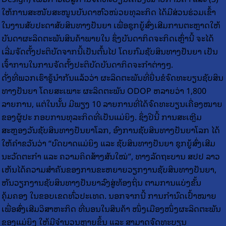
ໃຫ້ການສະໜັບສະໜູນບັນດາຫົວໜ່ວຍທຸລະກິດ ໄດ້ມີສ່ວນຮ່ວມເຂົ້າ
ໃນງານສັບປະດາສັບສິນທາງປັນຍາ ເພື່ອຊຸກຍູ້ສົ່ງເສີມການຕະຫຼາດໃຫ້
ບັນດາຜະລິດຕະພັນສິນຄ້າພາຍໃນ ຊຶ່ງບັນດາກິດຈະກິດເຫຼົ່ານີ້ ຈະໄດ້
ເລີ່ມຈັດຕັ້ງປະຕິບັດຈາກນີ້ເປັນຕົ້ນໄປ ໂດຍກົມຊັບສິນທາງປັນຍາ ເປັນ
ເຈົ້າການໃນການຈັດຕັ້ງປະຕິບັດບັນດາກິດຈະກໍາຕ່າງໆ.
ດັ່ງທີ່ພວກເຮົາຮູ້ນໍາກັນແລ້ວວ່າ ຜະລິດຕະພັນທີ່ຍື່ນຂໍຈົດທະບຽນຊັບສິນ
ທາງປັນຍາ ໂດຍສະເພາະ ຜະລິດຕະພັນ ODOP ຫລາຍວ່າ 1,800
ລາຍການ, ແຕ່ໃນນັ້ນ ມີພຽງ 10 ລາຍການທີ່ໄດ້ຈົດທະບຽນເຄື່ອງໝາຍ
ຂອງຜູ້ປະ ກອບການທຸລະກິດທີ່ເປັນແມ່ຍິງ. ຊຶ່ງປີນີ້ ການສະເຫຼີມ
ສະຫຼອງວັນຊັບສິນທາງປັນຍາໂລກ, ອົງການຊັບສິນທາງປັນຍາໂລກ ໄດ້
ໃຫ້ຄຳຂວັນວ່າ “ບົດບາດແມ່ຍິງ ແລະ ຊັບສິນທາງປັນຍາ ຊຸກຍູ້ສົ່ງເສີມ
ນະວັດຕະກຳ ແລະ ຄວາມຄິດສ້າງສັນໃໝ່”, ທາງລັດຖະບານ ສປປ ລາວ
ເຫັນໄດ້ຄວາມສຳຄັນຂອງການຂະຫຍາຍວຽກງານຊັບສິນທາງປັນຍາ,
ຫັນວຽກງານຊັບສິນທາງປັນຍາລົງສູ່ທ້ອງຖິ່ນ ຕາມການແບ່ງຂັ້ນ
ຄຸ້ມຄອງ ໃນຂອບເຂດທົ່ວປະເທດ. ນອກຈາກນີ້ ການກຳນົດເປົ້າໝາຍ
ເພື່ອສົ່ງເສີມວິສາຫະກິດ ທີ່ນອນໃນສິນຄ້າ ໜຶ່ງເມືອງໜຶ່ງຜະລິດຕະພັນ
ຂອງແມ່ຍິງ ໃຫ້ມີຈຳນວນຫຼາຍຂຶ້ນ ແລະ ສາມາດຈົດທະບຽນ