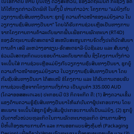
ໃນໂອກາດນີ້ ທ່ານ ບຸນເຖິງ ດວງສະຫວັນ, ຮອງລັດຖະມົນຕີ ກະຊວງ ອຄ
ໄດ້ໃຫ້ກຽດກ່າວເປີດພິທີ ໃນຄັ້ງນີ້ ທ່ານກ່າວວ່າ: ໂຄງການ “ແມ່ຍິງກັບ
ວຽກງານຊັບສິນທາງປັນຍາ: ຊຸກຍູ້ ຄວາມກ້າວໜ້າຂອງແມ່ຍິງລາວ ໃນ
ວຽກງານຊັບສິນທາງປັນຍາ” ໂດຍໄດ້ຮັບການຊ່ວຍເຫຼືອເປັນທາງການ
ຈາກໂຄງການການຄ້າລະດັບພາກພື້ນເພື່ອການພັດທະນາ (RT4D)
ຂອງລັດຖະບານອົດສະຕຣາລີ ສະໜັບສະໜູນການຈັດຕັ້ງປະຕິບັດສັນຍາ
ການຄ້າ ເສລີ ລະຫວ່າງອາຊຽນ-ອົດສະຕຣາລີ-ນິວຊີແລນ ແລະ ສັນຍາຄູ່
ຮ່ວມມືເສດຖະກິດແບບຮອບດ້ານລະດັບພາກພື້ນ ຊຶ່ງໂຄງການດັ່ງກ່າວ
ຈະເນັ້ນໃສ່ ການຊ່ວຍເຫຼືອແມ່ຍິງກັບວຽກງານຊັບສິນທາງປັນຍາ, ຊຸກຍູ້
ຄວາມກ້າວໜ້າຂອງແມ່ຍິງລາວ ໃນວຽກງານຊັບສິນທາງປັນຍາ ໂດຍ
ກົມຊັບສິນທາງປັນຍາ ໄດ້ສະເໜີ ຂໍໂຄງການ ແລະ ໄດ້ຮັບການຕອບຮັບ
ການຊ່ວຍເຫຼືອຈາກໂຄງການດັ່ງກ່າວ ເປັນມູນຄ່າ 335.000 AUD
(ໂດລາອອສສະເຕເລຍ) ປະກອບມີ 03 ກິດຈະກີດ ຄື: (1) ສ້າງຄວາມເຂັ້ມ
ແຂງດ້ານຄວາມຮູ້ຊັບສິນທາງປັນຍາໃຫ້ແກ່ບັນດາຜູ້ປະກອບການ ໂດຍ
ສະເພາະ ຈະເນັ້ນໃສ່ຊຸກຍູ້ສົ່ງເສີມຜູ້ປະກອບການທີ່ເປັນແມ່ຍິງ, (2) ຊຸກຍູ້
ບັນດາຫົວໜ່ວຍທຸລະກິດໃນການພັດທະນາທຸລະກິດ ຜ່ານການສ້າງ
ຍີ່ຫໍ້ເຄື່ອງໝາຍການຄ້າ ແລະ ການອອກແບບສິ່ງຫຸ້ມຫໍ່ (Packaging
Design) ເພື່່ອກ້າວໄປສູ່ການຈົດທະບຽນເຄື່ອງໝາຍການຄ້າ ແລະ (3)