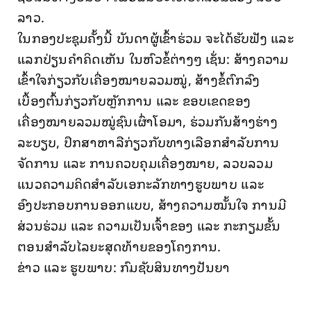
ລາວ.
ໃນກອງປະຊຸມຄັ້ງນີ້ ບັນດາຜູ້ເຂົ້າຮ່ວມ ຈະໄດ້ຮັບຟັງ ແລະ
ແລກປ່ຽນຄໍາຄິດເຫັນ ໃນຫົວຂໍ້ຕ່າງໆ ເຊັ່ນ: ສ້າງຄວາມ
ເຂົ້າໃຈກ່ຽວກັບເຄື່ອງໝາຍລວມໝູ່, ສ້າງຂໍ້ຕົກລົງ
ເບື້ອງຕົ້ນກ່ຽວກັບຫຼັກການ ແລະ ຂອບເຂດຂອງ
ເຄື່ອງໝາຍລວມໝູ່ຊົນເຜົ່າໂອມາ, ຮ່ວມກັນສ້າງຮ່າງ
ລະບຽບ, ປຶກສາຫາລືກ່ຽວກັບທາງເລືອກສຳລັບການ
ຈັດການ ແລະ ການຄວບຄຸມເຄື່ອງໝາຍ, ລວບລວມ
ແນວຄວາມຄິດສຳລັບເອກະລັກທາງຮູບພາບ ແລະ
ອົງປະກອບການອອກແບບ, ສ້າງຄວາມໝັ້ນໃຈ ການມີ
ສ່ວນຮ່ວມ ແລະ ຄວາມເປັນເຈົ້າຂອງ ແລະ ກະກຽມຂັ້ນ
ຕອນສຳລັບໄລຍະສຸດທ້າຍຂອງໂຄງການ.
ຂ່າວ ແລະ ຮູບພາບ: ກົມຊັບສິນທາງປັນຍາ