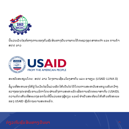
ນີ້ແມ່ນເວັບໄຊທ໌ທາງການຂອງກົມຊັບສິນທາງປັນຍາພາຍໃຕ້ກະຊວງອຸດສາຫະກຳ ແລະ ການຄ້າ
ສປປ ລາວ
ສະໜັບສະໜູນໂດຍ: ສປປ ລາວ ໂຄງການເຊື່ອມໂຍງສາກົນ ແລະ ອາຊຽນ (USAID LUNA II)
ຂໍ້​ມູນ​ທີ່​ສະ​ຫນອງ​ໃຫ້​ຢູ່​ໃນ​ເວັບ​ໄຊ​ນີ້​ແມ່ນ​ເຮັດ​ໃຫ້​ເປັນ​ໄປ​ໄດ້​ໂດຍ​ການ​ສະ​ຫນັບ​ສະ​ຫນູນ​ອັນ​ກວ້າງ​
ຂວາງ​ຂອງ​ປະ​ຊາ​ຊົນ​ອາ​ເມລິ​ກາ​ໂດຍ​ຜ່ານ​ອົງ​ການ​ສະ​ຫະ​ລັດ​ເພື່ອ​ການ​ພັດ​ທະ​ນາ​ສາ​ກົນ (USAID).
ຄວາມຄິດເຫັນທີ່ສະແດງອອກໃນທີ່ນີ້ແມ່ນຂອງຜູ້ຂຽນ ແລະບໍ່ຈໍາເປັນສະທ້ອນໃຫ້ເຫັນທັດສະນະ
ຂອງ USAID ຫຼືລັດຖະບານສະຫະລັດ.
ກ່ຽວກັບຊັບສິນທາງປັນຍາ