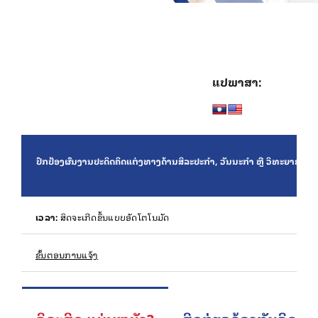
ຂໍ້ມູນ ແລະ ບໍລິການອອນລາຍ
ກ່ຽວກັບ ກປຊ
ແປພາສາ:
ປົກປ້ອງຜົນງານປະດິດຄິດແຕ່ງທາງ‌ດ້ານ‌ສິລະ‌ປະກຳ, ‌ວັນນະ‌ກຳ ຫຼື ວິ‌ທະຍາ‌ສາດ.
ເວລາ:
ສິດຈະເກີດຂຶ້ນແບບອັດໂຕໂນມັດ
ຂັ້ນຕອນການແຈ້ງ