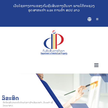
Skip
ເວັບໄຊທາງການຂອງກົມຊັບສິນທາງປັນຍາ ພາຍໃຕ້ກະຊວງ
ອຸດສາຫະກຳ ແລະ ການຄ້າ ສປປ ລາວ
to
content
Toggle
Navigatio
Toggl
Navig
ກ່ຽວກັບຊັບສິນທາງປັນຍາ
ເຄື່ອງມືຊ່ວຍເຫຼືອທຸລະກິດ
ລິຂະສິດ
ປົກປ້ອງຜົນງານປະດິດຄິດແຕ່ງທາງ‌ດ້ານ‌ສິລະ‌ປະກຳ, ‌ວັນນະ‌ກຳ ຫຼື
ວິ‌ທະຍາ‌ສາດ.