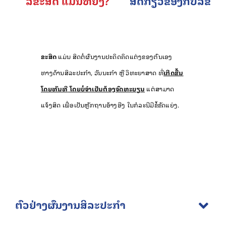
ລິຂະສິດ ແມ່ນຫຍັງ?
ສິດກ່ຽວຂ້ອງກັບລິຂະສ
ຂະສິດ
ແມ່ນ ສິດຕໍ່ຜົນງານປະດິດຄິດແຕ່ງຂອງຕົນເອງ
ທາງ‌ດ້ານ‌ສິລະ‌ປະກຳ, ‌ວັນນະ‌ກຳ ຫຼື ວິ‌ທະຍາ‌ສາດ ທີ່
ເກີດຂື້ນ
ໂດຍທັນທີ
ໂດຍບໍ່ຈຳເປັນຕ້ອງຈົດທະບຽນ
ແຕ່ສາມາດ
ແຈ້ງສິດ ເພື່ອເປັນຫຼັກຖານອ້າງອີງ ໃນກໍລະນີມີຂໍ້ຂັດແຍ່ງ.
ຕົວຢ່າງຜົນງານສິລະປະກຳ