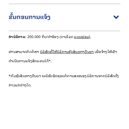
ຂັ້ນຕອນການແຈ້ງ
ຄ່າບໍລິການ
: 200.000 ກີບ/ຄຳຮ້ອງ (ດາວໂລດ
ແບບຟອມ
)
.
ທ່ານສາມາດຕິດຕໍ່ຫາ
ບໍລິສັດທີ່ໃຫ້ບໍລິການຊັບສິນທາງປັນຍາ
ເພື່ອຈ້າງໃຫ້ເຂົາ
ດຳເນີນການແຈ້ງສິດແທນໄດ້*.
*ກົມຊັບສິນທາງປັນຍາ ຈະບໍ່ຮັບຜິດຊອບຕໍ່ການສະໜອງບໍລິການຈາກບໍລິສັດດັ່ງ
ກ່າວແຕ່ຢ່າງໃດ.