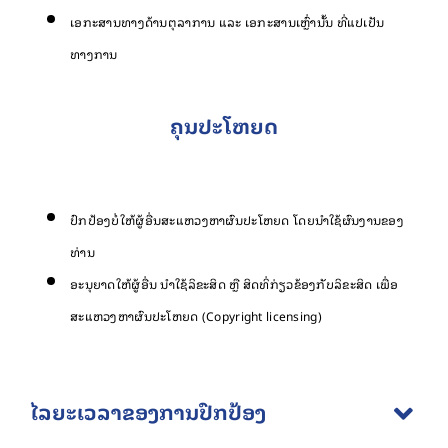
ເອກະສານທາງດ້ານຕຸລາການ ແລະ ເອກະສານເຫຼົ່ານັ້ນ ທີ່ແປເປັນ
ທາງການ
ຄຸນປະໂຫຍດ
ປົກປ້ອງບໍ່ໃຫ້ຜູ້ອື່ນສະແຫວງຫາຜົນປະໂຫຍດ ໂດຍນຳໃຊ້ຜົນງານຂອງ
ທ່ານ
ອະນຸຍາດໃຫ້ຜູ້ອື່ນ ນໍາໃຊ້ລິຂະສິດ ຫຼື ສິດທິ່ກ່ຽວຂ້ອງກັບລິຂະສິດ ເພື່ອ
ສະແຫວງຫາຜົນປະໂຫຍດ (Copyright licensing)
ໄລຍະເວລາຂອງການປົກປ້ອງ