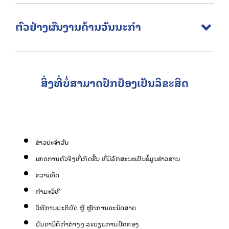
ຕົວຢ່າງຜົນງານດ້ານວັນນະກຳ
ສິ່ງທີ່ບໍ່ສາມາດປົກປ້ອງເປັນລິຂະສິດ
ຂ່າວປະຈຳວັນ
ເຫດການຕົວຈິງທີ່ເກີດຂື້ນ ທີ່ມີລັກສະນະເປັນຂໍ້ມູນຂ່າວສານ
ຄວາມຄິດ
ກຳມະວິທີ
ວິທີການປະຕິບັດ ຫຼື ຫຼັກການຄະນິດສາດ
ບັນດານິຕິກຳຕ່າງໆ ລະບຽບການປົກຄອງ