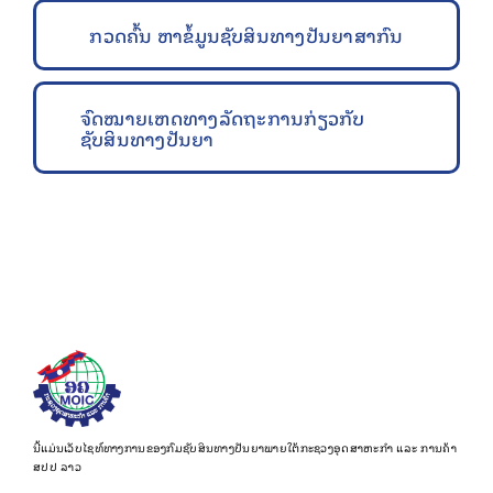
ກວດຄົ້ນ ຫາຂໍ້ມູນຊັບສິນທາງປັນຍາສາກົນ
ຈົດໝາຍເຫດທາງລັດຖະການກ່ຽວກັບ
ຊັບສິນທາງປັນຍາ
ນີ້ແມ່ນເວັບໄຊທ໌ທາງການຂອງກົມຊັບສິນທາງປັນຍາພາຍໃຕ້ກະຊວງອຸດສາຫະກຳ ແລະ ການຄ້າ
ສປປ ລາວ