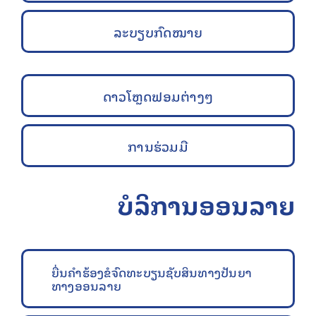
ລະບຽບກົດໝາຍ
ດາວໂຫຼດຟອມຕ່າງໆ
ການຮ່ວມມື
ບໍລິການອອນລາຍ
ຍື່ນຄຳຮ້ອງຂໍຈົດທະບຽນຊັບສິນທາງປັນຍາ
ທາງອອນລາຍ