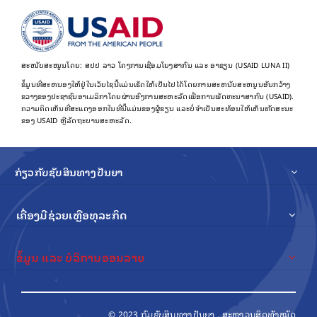
ສະໜັບສະໜູນໂດຍ: ສປປ ລາວ ໂຄງການເຊື່ອມໂຍງສາກົນ ແລະ ອາຊຽນ (USAID LUNA II)
ຂໍ້​ມູນ​ທີ່​ສະ​ຫນອງ​ໃຫ້​ຢູ່​ໃນ​ເວັບ​ໄຊ​ນີ້​ແມ່ນ​ເຮັດ​ໃຫ້​ເປັນ​ໄປ​ໄດ້​ໂດຍ​ການ​ສະ​ຫນັບ​ສະ​ຫນູນ​ອັນ​ກວ້າງ​
ຂວາງ​ຂອງ​ປະ​ຊາ​ຊົນ​ອາ​ເມລິ​ກາ​ໂດຍ​ຜ່ານ​ອົງ​ການ​ສະ​ຫະ​ລັດ​ເພື່ອ​ການ​ພັດ​ທະ​ນາ​ສາ​ກົນ (USAID).
ຄວາມຄິດເຫັນທີ່ສະແດງອອກໃນທີ່ນີ້ແມ່ນຂອງຜູ້ຂຽນ ແລະບໍ່ຈໍາເປັນສະທ້ອນໃຫ້ເຫັນທັດສະນະ
ຂອງ USAID ຫຼືລັດຖະບານສະຫະລັດ.
ກ່ຽວກັບຊັບສິນທາງປັນຍາ
ເຄື່ອງມືຊ່ວຍເຫຼືອທຸລະກິດ
ຂໍ້ມູນ ແລະ ບໍລິການອອນລາຍ
© 2023 ກົມຊັບສິນທາງປັນຍາ , ສະຫງວນສິດທັງໝົດ