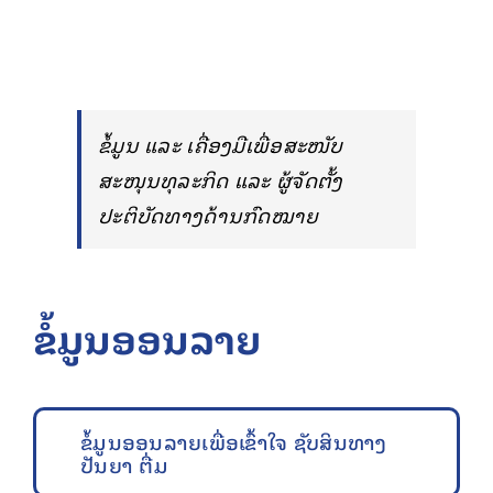
ຂໍ້ມູນ ແລະ ບໍລິການອອນລາຍ
ກ່ຽວກັບ ກປຊ
ຂໍ້ມູນ ແລະ ເຄື່ອງມືເພື່ອສະໜັບ
ສະໜຸນທຸລະກິດ ແລະ ຜູ້ຈັດຕັ້ງ
ປະຕິບັດທາງດ້ານກົດໝາຍ
ຂໍ້ມູນອອນລາຍ
ຂໍ້ມູນອອນລາຍເພື່ອເຂົ້າໃຈ ຊັບສິນທາງ
ປັນຍາ ຕື່ມ