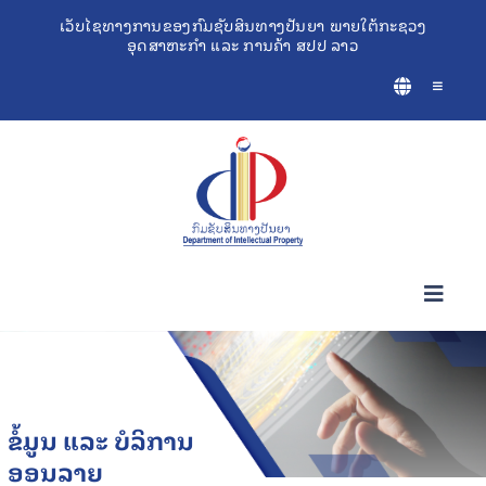
Skip
ເວັບໄຊທາງການຂອງກົມຊັບສິນທາງປັນຍາ ພາຍໃຕ້ກະຊວງ
ອຸດສາຫະກຳ ແລະ ການຄ້າ ສປປ ລາວ
to
content
Toggle
Navigatio
Toggl
Navig
ກ່ຽວກັບຊັບສິນທາງປັນຍາ
ເຄື່ອງມືຊ່ວຍເຫຼືອທຸລະກິດ
ຂໍ້ມູນ ແລະ ບໍລິການ
ອອນລາຍ