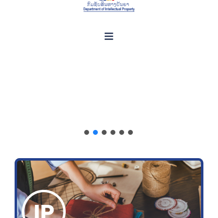
Toggle
Navigation
ກ່ຽວກັບຊັບສິນທາງປັນຍາ
ເຄື່ອງມືຊ່ວຍເຫຼືອທຸລະກິດ
ຂໍ້ມູນ ແລະ ບໍລິການອອນລາຍ
ກ່ຽວກັບ ກປຊ