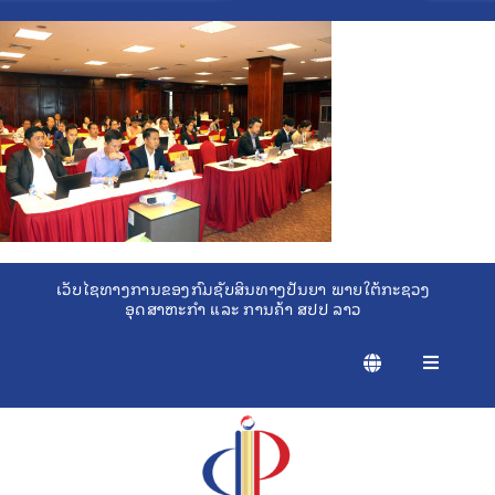
Skip
to
content
ເວັບໄຊທາງການຂອງກົມຊັບສິນທາງປັນຍາ ພາຍໃຕ້ກະຊວງ
ອຸດສາຫະກຳ ແລະ ການຄ້າ ສປປ ລາວ