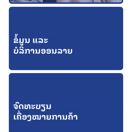
ຂໍ້ມູນ ແລະ
ບໍລິການອອນລາຍ
ຈົດທະບຽນ
ເຄື່ອງໝາຍການຄ້າ