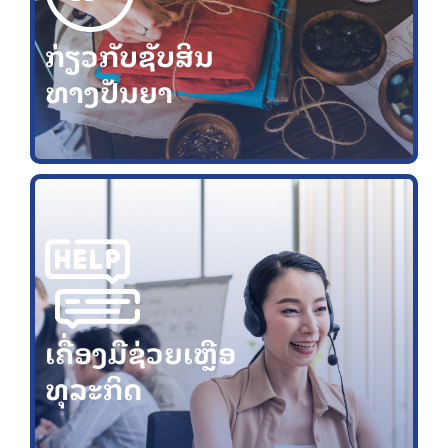
ກ່ຽວກັບຊັບສິນ
ທາງປັນຍາ
ເຄື່ອງມືຊ່ວຍເຫຼືອ
ທຸລະກິດ