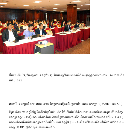
ນີ້ແມ່ນເວັບໄຊທ໌ທາງການຂອງກົມຊັບສິນທາງປັນຍາພາຍໃຕ້ກະຊວງອຸດສາຫະກຳ ແລະ ການຄ້າ
ສປປ ລາວ
ສະໜັບສະໜູນໂດຍ: ສປປ ລາວ ໂຄງການເຊື່ອມໂຍງສາກົນ ແລະ ອາຊຽນ (USAID LUNA II)
ຂໍ້​ມູນ​ທີ່​ສະ​ຫນອງ​ໃຫ້​ຢູ່​ໃນ​ເວັບ​ໄຊ​ນີ້​ແມ່ນ​ເຮັດ​ໃຫ້​ເປັນ​ໄປ​ໄດ້​ໂດຍ​ການ​ສະ​ຫນັບ​ສະ​ຫນູນ​ອັນ​ກວ້າງ​
ຂວາງ​ຂອງ​ປະ​ຊາ​ຊົນ​ອາ​ເມລິ​ກາ​ໂດຍ​ຜ່ານ​ອົງ​ການ​ສະ​ຫະ​ລັດ​ເພື່ອ​ການ​ພັດ​ທະ​ນາ​ສາ​ກົນ (USAID).
ຄວາມຄິດເຫັນທີ່ສະແດງອອກໃນທີ່ນີ້ແມ່ນຂອງຜູ້ຂຽນ ແລະບໍ່ຈໍາເປັນສະທ້ອນໃຫ້ເຫັນທັດສະນະ
ຂອງ USAID ຫຼືລັດຖະບານສະຫະລັດ.