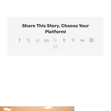
Share This Story, Choose Your
Platform!
Facebook
X
Reddit
LinkedIn
WhatsApp
Tumblr
Pinterest
Vk
Xing
Email