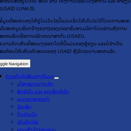
ສະໜັບສະໜູນໂດຍ: ສປປ ລາວ ໂຄງການເຊື່ອມໂຍງສາກົນ ແລະ ອາຊຽນ
(USAID LUNA II)
ຂໍ້​ມູນ​ທີ່​ສະ​ຫນອງ​ໃຫ້​ຢູ່​ໃນ​ເວັບ​ໄຊ​ນີ້​ແມ່ນ​ເຮັດ​ໃຫ້​ເປັນ​ໄປ​ໄດ້​ໂດຍ​ການ​ສະ​ຫ
ນັບ​ສະ​ຫນູນ​ອັນ​ກວ້າງ​ຂວາງ​ຂອງ​ປະ​ຊາ​ຊົນ​ອາ​ເມລິ​ກາ​ໂດຍ​ຜ່ານ​ອົງ​ການ​
ສະ​ຫະ​ລັດ​ເພື່ອ​ການ​ພັດ​ທະ​ນາ​ສາ​ກົນ (USAID).
ຄວາມຄິດເຫັນທີ່ສະແດງອອກໃນທີ່ນີ້ແມ່ນຂອງຜູ້ຂຽນ ແລະບໍ່ຈໍາເປັນ
ສະທ້ອນໃຫ້ເຫັນທັດສະນະຂອງ USAID ຫຼືລັດຖະບານສະຫະລັດ.
ggle Navigation
ກ່ຽວກັບຊັບສິນທາງປັນຍາ
ເຄື່ອງໝາຍການຄ້າ
ສິດທິບັດ ແລະ ອະນຸສິດທິບັດ
ແບບອຸດສາຫະກຳ
ລິຂະສິດ
ຖິ່ນກຳເນີດ
ພັນພືດໃໝ່
ແບບຜັງວົງຈອນລວມ