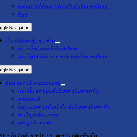
ການແກ້ໄຂຂໍ້ຂັດແຍ່ງກ່ຽວກັບຊັບສິນທາງປັນຍາ
ອື່ນໆ
ggle Navigation
ເຄື່ອງມືຊ່ວຍເຫຼືອທຸລະກິດ
ບັນດາລິ້ງເວັບໄຊທີ່ເປັນປະໂຫຍດ
ລາຍຊື່ຜູ້ໃຫ້ບໍລິການທາງດ້ານຊັບສິນທາງປັນຍາ
ggle Navigation
ຂໍ້ມູນ ແລະ ບໍລິການອອນລາຍ
ກວດຄົ້ນ ຫາຂໍ້ມູນຊັບສິນທາງປັນຍາສາກົນ
ການຮ່ວມມື
ຂໍ້ມູນອອນລາຍເພື່ອເຂົ້າໃຈ ຊັບສິນທາງປັນຍາ ຕື່ມ
ດາວໂຫຼດຟອມຕ່າງໆ
ລະບຽບກົດໝາຍ
2023 ກົມຊັບສິນທາງປັນຍາ , ສະຫງວນສິດທັງໝົດ