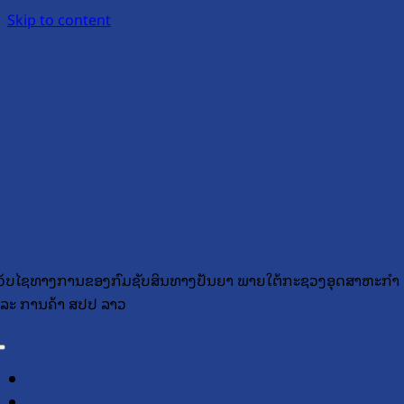
Skip to content
ວັບໄຊທາງການຂອງກົມຊັບສິນທາງປັນຍາ ພາຍໃຕ້ກະຊວງອຸດສາຫະກຳ
ລະ ການຄ້າ ສປປ ລາວ