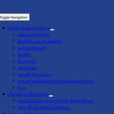
Toggle Navigation
ກ່ຽວກັບຊັບສິນທາງປັນຍາ
ເຄື່ອງໝາຍການຄ້າ
ສິດທິບັດ ແລະ ອະນຸສິດທິບັດ
ແບບອຸດສາຫະກຳ
ລິຂະສິດ
ຖິ່ນກຳເນີດ
ພັນພືດໃໝ່
ແບບຜັງວົງຈອນລວມ
ການແກ້ໄຂຂໍ້ຂັດແຍ່ງກ່ຽວກັບຊັບສິນທາງປັນຍາ
ອື່ນໆ
ເຄື່ອງມືຊ່ວຍເຫຼືອທຸລະກິດ
ລາຍຊື່ຜູ້ໃຫ້ບໍລິການທາງດ້ານຊັບສິນທາງປັນຍາ
ບັນດາລິ້ງເວັບໄຊທີ່ເປັນປະໂຫຍດ