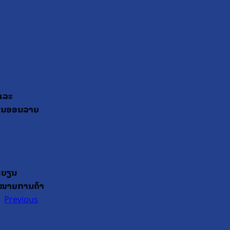
 ແລະ
ການອອນລາຍ
ະບຽນ
ອງໝາຍການຄ້າ
Previous