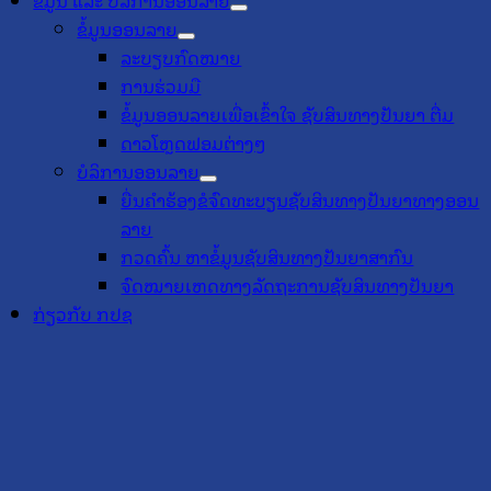
ຂໍ້ມູນ ແລະ ບໍລິການອອນລາຍ
ຂໍ້ມູນອອນລາຍ
ລະບຽບກົດໝາຍ
ການຮ່ວມມື
ຂໍ້ມູນອອນລາຍເພື່ອເຂົ້າໃຈ ຊັບສິນທາງປັນຍາ ຕື່ມ
ດາວໂຫຼດຟອມຕ່າງໆ
ບໍລິການອອນລາຍ
ຍື່ນຄຳຮ້ອງຂໍຈົດທະບຽນຊັບສິນທາງປັນຍາທາງອອນ
ລາຍ
ກວດຄົ້ນ ຫາຂໍ້ມູນຊັບສິນທາງປັນຍາສາກົນ
ຈົດໝາຍເຫດທາງລັດຖະການຊັບສິນທາງປັນຍາ
ກ່ຽວກັບ ກປຊ