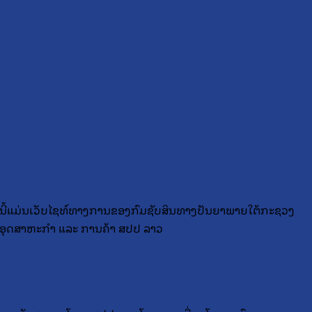
ນີ້ແມ່ນເວັບໄຊທ໌ທາງການຂອງກົມຊັບສິນທາງປັນຍາພາຍໃຕ້ກະຊວງ
ອຸດສາຫະກຳ ແລະ ການຄ້າ ສປປ ລາວ