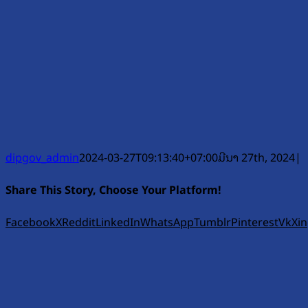
dipgov_admin
2024-03-27T09:13:40+07:00
ມີນາ 27th, 2024
|
Share This Story, Choose Your Platform!
Facebook
X
Reddit
LinkedIn
WhatsApp
Tumblr
Pinterest
Vk
Xi