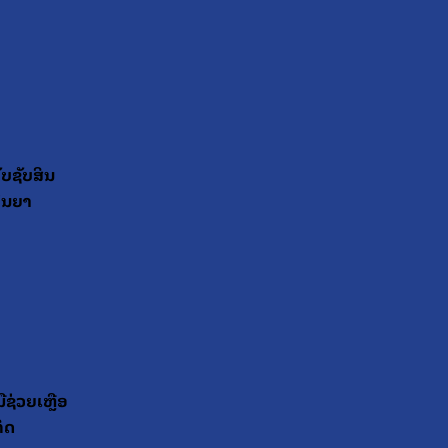
ັບຊັບສິນ
ັນຍາ
ມືຊ່ວຍເຫຼືອ
ິດ