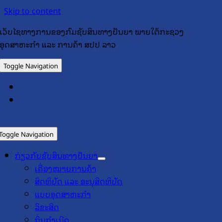
Skip to content
ເວັບໄຊທາງການຂອງກົມຊັບສິນທາງປັນຍາ ພາຍໃຕ້ກະຊວງ
ອຸດສາຫະກຳ ແລະ ການຄ້າ ສປປ ລາວ
Toggle Navigation
Toggle Navigation
ກ່ຽວກັບຊັບສິນທາງປັນຍາ
ເຄື່ອງໝາຍການຄ້າ
ສິດທິບັດ ແລະ ອະນຸສິດທິບັດ
ແບບອຸດສາຫະກຳ
ລິຂະສິດ
ຖິ່ນກຳເນີດ