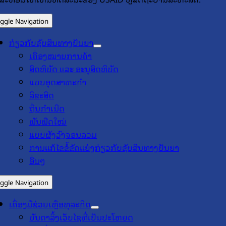
ggle Navigation
ກ່ຽວກັບຊັບສິນທາງປັນຍາ
ເຄື່ອງໝາຍການຄ້າ
ສິດທິບັດ ແລະ ອະນຸສິດທິບັດ
ແບບອຸດສາຫະກຳ
ລິຂະສິດ
ຖິ່ນກຳເນີດ
ພັນພືດໃໝ່
ແບບຜັງວົງຈອນລວມ
ການແກ້ໄຂຂໍ້ຂັດແຍ່ງກ່ຽວກັບຊັບສິນທາງປັນຍາ
ອື່ນໆ
ggle Navigation
ເຄື່ອງມືຊ່ວຍເຫຼືອທຸລະກິດ
ບັນດາລິ້ງເວັບໄຊທີ່ເປັນປະໂຫຍດ