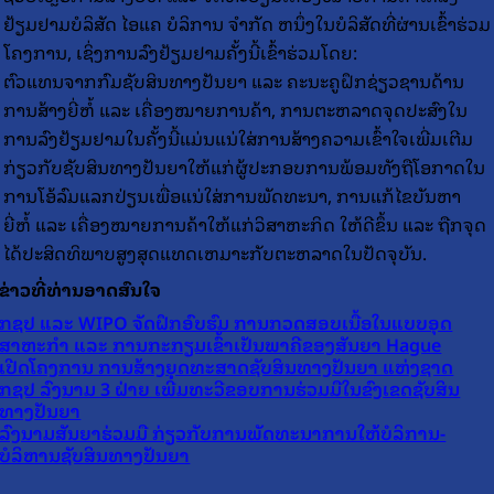
ຢ້ຽມຢາມບໍລິສັດ ໄອແຄ ບໍລິການ ຈຳກັດ ຫນຶ່ງໃນບໍລິສັດທີ່ຜ່ານເຂົ້າຮ່ວມ
ໂຄງການ, ເຊິ່ງການລົງຢ້ຽມຢາມຄັ້ງນີ້ເຂົ້າຮ່ວມໂດຍ:
ຕົວແທນຈາກກົມຊັບສິນທາງປັນຍາ ແລະ ຄະນະຄູຝຶກຊ່ຽວຊານດ້ານ
ການສ້າງຍີ່ຫໍ້ ແລະ ເຄື່ອງໝາຍການຄ້າ, ການຕະຫລາດຈຸດປະສົງໃນ
ການລົງຢ້ຽມຢາມໃນຄັ້ງນີ້ແມ່ນແນ່ໃສ່ການສ້າງຄວາມເຂົ້າໃຈເພີ່ມເຕີມ
ກ່ຽວກັບຊັບສິນທາງປັນຍາໃຫ້ແກ່ຜູ້ປະກອບການພ້ອມທັງຖືໂອກາດໃນ
ການໂອ້ລົມແລກປ່ຽນເພື່ອແນ່ໃສ່ການພັດທະນາ, ການແກ້ໄຂບັນຫາ
ຍີ່ຫໍ້ ແລະ ເຄື່ອງໝາຍການຄ້າໃຫ້ແກ່ວິສາຫະກິດ ໃຫ້ດີຂຶ້ນ ແລະ ຖືກຈຸດ
ໄດ້ປະສິດທິພາບສູງສຸດແທດເຫມາະກັບຕະຫລາດໃນປັດຈຸບັນ.
ຂ່າວທີ່ທ່ານອາດສົນໃຈ
ກຊປ ແລະ WIPO ຈັດຝຶກອົບຮົມ ການກວດສອບເນື້ອໃນແບບອຸດ
ສາຫະກໍາ ແລະ ການກະກຽມເຂົ້າເປັນພາຄີຂອງສັນຍາ Hague
ເປີດໂຄງການ ການສ້າງຍຸດທະສາດຊັບສິນທາງປັນຍາ ແຫ່ງຊາດ
ກຊປ ລົງນາມ 3 ຝ່າຍ ເພີ່ມທະວີຂອບການຮ່ວມມືໃນຂົງເຂດຊັບສິນ
ທາງປັນຍາ
ລົງນາມສັນຍາຮ່ວມມື ກ່ຽວກັບການພັດທະນາການໃຫ້ບໍລິການ-
ບໍລິຫານຊັບສິນທາງປັນຍາ