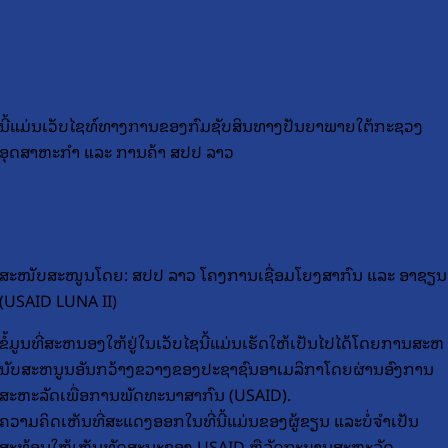
ນີ້ແມ່ນເວັບໄຊທ໌ທາງການຂອງກົມຊັບສິນທາງປັນຍາພາຍໃຕ້ກະຊວງ
ອຸດສາຫະກຳ ແລະ ການຄ້າ ສປປ ລາວ
ສະໜັບສະໜູນໂດຍ: ສປປ ລາວ ໂຄງການເຊື່ອມໂຍງສາກົນ ແລະ ອາຊຽນ
(USAID LUNA II)
ຂໍ້​ມູນ​ທີ່​ສະ​ຫນອງ​ໃຫ້​ຢູ່​ໃນ​ເວັບ​ໄຊ​ນີ້​ແມ່ນ​ເຮັດ​ໃຫ້​ເປັນ​ໄປ​ໄດ້​ໂດຍ​ການ​ສະ​ຫ
ນັບ​ສະ​ຫນູນ​ອັນ​ກວ້າງ​ຂວາງ​ຂອງ​ປະ​ຊາ​ຊົນ​ອາ​ເມລິ​ກາ​ໂດຍ​ຜ່ານ​ອົງ​ການ​
ສະ​ຫະ​ລັດ​ເພື່ອ​ການ​ພັດ​ທະ​ນາ​ສາ​ກົນ (USAID).
ຄວາມຄິດເຫັນທີ່ສະແດງອອກໃນທີ່ນີ້ແມ່ນຂອງຜູ້ຂຽນ ແລະບໍ່ຈໍາເປັນ
ສະທ້ອນໃຫ້ເຫັນທັດສະນະຂອງ USAID ຫຼືລັດຖະບານສະຫະລັດ.