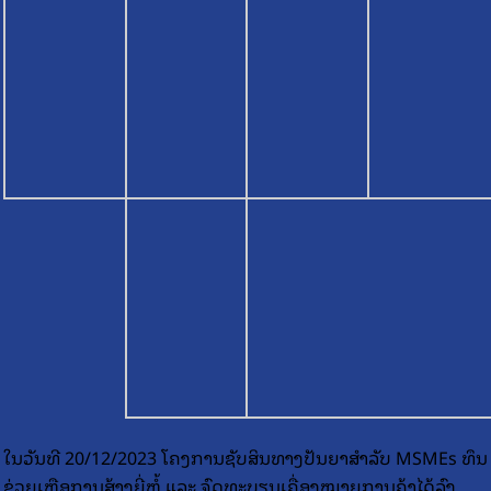
ໃນວັນທີ 20/12/2023 ໂຄງການຊັບສິນທາງປັນຍາສໍາລັບ MSMEs ທຶນ
ຊ່ວຍເຫຼືອການສ້າງຍີ່ຫໍ້ ແລະ ຈົດທະບຽນເຄື່ອງໝາຍການຄ້າໄດ້ລົງ