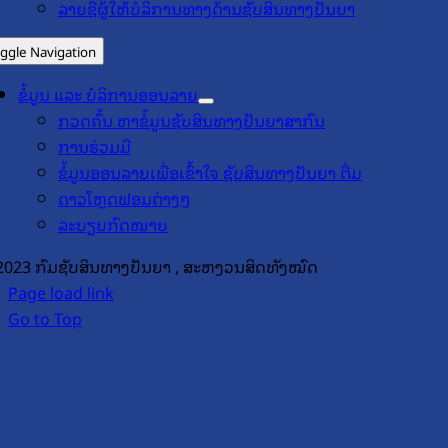
ລາຍຊື່ຜູ້ໃຫ້ບໍລິການທາງດ້ານຊັບສິນທາງປັນຍາ
ggle Navigation
ຂໍ້ມູນ ແລະ ບໍລິການອອນລາຍ
ກວດຄົ້ນ ຫາຂໍ້ມູນຊັບສິນທາງປັນຍາສາກົນ
ການຮ່ວມມື
ຂໍ້ມູນອອນລາຍເພື່ອເຂົ້າໃຈ ຊັບສິນທາງປັນຍາ ຕື່ມ
ດາວໂຫຼດຟອມຕ່າງໆ
ລະບຽບກົດໝາຍ
2023 ກົມຊັບສິນທາງປັນຍາ , ສະຫງວນສິດທັງໝົດ
Page load link
Go to Top