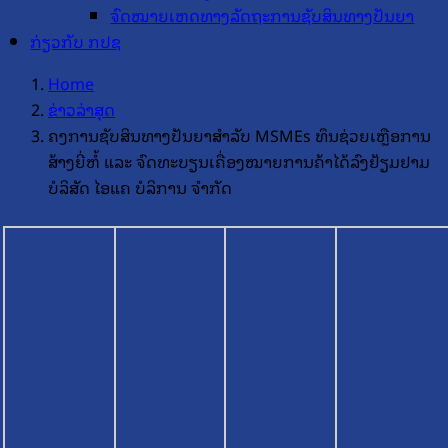
ຈົດໝາຍເຫດທາງລັດຖະການຊັບສິນທາງປັນຍາ
ກ່ຽວກັບ ກປຊ
Home
ຂ່າວລ່າສຸດ
ຄງການຊັບສິນທາງປັນຍາສໍາລັບ MSMEs ທຶນຊ່ວຍເຫຼືອການ
ສ້າງຍີ່ຫໍ້ ແລະ ຈົດທະບຽນເຄື່ອງໝາຍການຄ້າໄດ້ລົງຢ້ຽມຢາມ
ບໍລິສັດ ໄອແຄ ບໍລິການ ຈຳກັດ