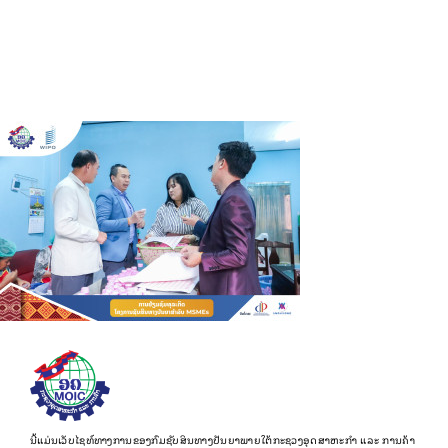
ນີ້ແມ່ນເວັບໄຊທ໌ທາງການຂອງກົມຊັບສິນທາງປັນຍາພາຍໃຕ້ກະຊວງອຸດສາຫະກຳ ແລະ ການຄ້າ