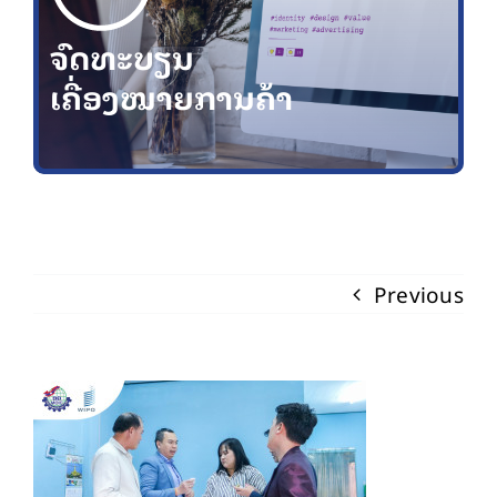
ຈົດທະບຽນ
ເຄື່ອງໝາຍການຄ້າ
Previous