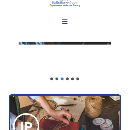
Toggle
Navigation
ກ່ຽວກັບຊັບສິນທາງປັນຍາ
ເຄື່ອງມືຊ່ວຍເຫຼືອທຸລະກິດ
ຂໍ້ມູນ ແລະ ບໍລິການອອນລາຍ
ກ່ຽວກັບ ກປຊ