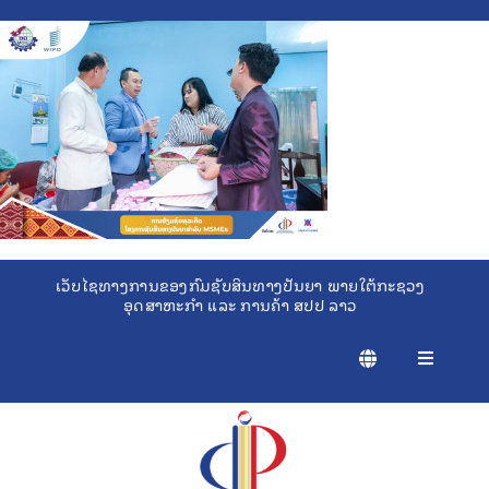
Skip
to
content
ເວັບໄຊທາງການຂອງກົມຊັບສິນທາງປັນຍາ ພາຍໃຕ້ກະຊວງ
ອຸດສາຫະກຳ ແລະ ການຄ້າ ສປປ ລາວ