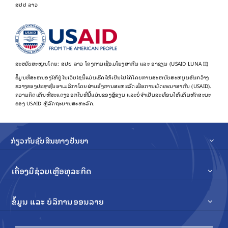
ສປປ ລາວ
ສະໜັບສະໜູນໂດຍ: ສປປ ລາວ ໂຄງການເຊື່ອມໂຍງສາກົນ ແລະ ອາຊຽນ (USAID LUNA II)
ຂໍ້​ມູນ​ທີ່​ສະ​ຫນອງ​ໃຫ້​ຢູ່​ໃນ​ເວັບ​ໄຊ​ນີ້​ແມ່ນ​ເຮັດ​ໃຫ້​ເປັນ​ໄປ​ໄດ້​ໂດຍ​ການ​ສະ​ຫນັບ​ສະ​ຫນູນ​ອັນ​ກວ້າງ​
ຂວາງ​ຂອງ​ປະ​ຊາ​ຊົນ​ອາ​ເມລິ​ກາ​ໂດຍ​ຜ່ານ​ອົງ​ການ​ສະ​ຫະ​ລັດ​ເພື່ອ​ການ​ພັດ​ທະ​ນາ​ສາ​ກົນ (USAID).
ຄວາມຄິດເຫັນທີ່ສະແດງອອກໃນທີ່ນີ້ແມ່ນຂອງຜູ້ຂຽນ ແລະບໍ່ຈໍາເປັນສະທ້ອນໃຫ້ເຫັນທັດສະນະ
ຂອງ USAID ຫຼືລັດຖະບານສະຫະລັດ.
ກ່ຽວກັບຊັບສິນທາງປັນຍາ
ເຄື່ອງມືຊ່ວຍເຫຼືອທຸລະກິດ
ຂໍ້ມູນ ແລະ ບໍລິການອອນລາຍ