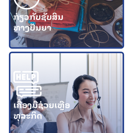
ກ່ຽວກັບຊັບສິນ
ທາງປັນຍາ
ເຄື່ອງມືຊ່ວຍເຫຼືອ
ທຸລະກິດ