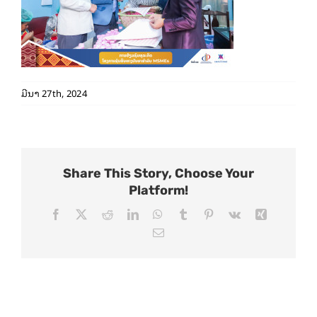
ມີນາ 27th, 2024
Share This Story, Choose Your
Platform!
Facebook
X
Reddit
LinkedIn
WhatsApp
Tumblr
Pinterest
Vk
Xing
Email