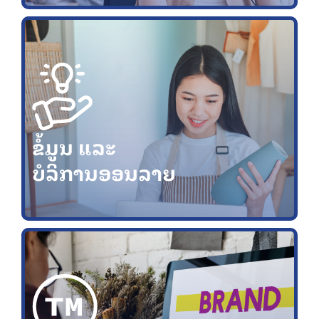
ຂໍ້ມູນ ແລະ
ບໍລິການອອນລາຍ