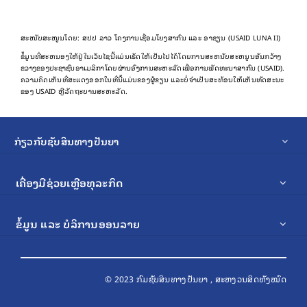
ສະໜັບສະໜູນໂດຍ: ສປປ ລາວ ໂຄງການເຊື່ອມໂຍງສາກົນ ແລະ ອາຊຽນ (USAID LUNA II)
ຂໍ້​ມູນ​ທີ່​ສະ​ຫນອງ​ໃຫ້​ຢູ່​ໃນ​ເວັບ​ໄຊ​ນີ້​ແມ່ນ​ເຮັດ​ໃຫ້​ເປັນ​ໄປ​ໄດ້​ໂດຍ​ການ​ສະ​ຫນັບ​ສະ​ຫນູນ​ອັນ​ກວ້າງ​
ຂວາງ​ຂອງ​ປະ​ຊາ​ຊົນ​ອາ​ເມລິ​ກາ​ໂດຍ​ຜ່ານ​ອົງ​ການ​ສະ​ຫະ​ລັດ​ເພື່ອ​ການ​ພັດ​ທະ​ນາ​ສາ​ກົນ (USAID).
ຄວາມຄິດເຫັນທີ່ສະແດງອອກໃນທີ່ນີ້ແມ່ນຂອງຜູ້ຂຽນ ແລະບໍ່ຈໍາເປັນສະທ້ອນໃຫ້ເຫັນທັດສະນະ
ຂອງ USAID ຫຼືລັດຖະບານສະຫະລັດ.
ກ່ຽວກັບຊັບສິນທາງປັນຍາ
ເຄື່ອງມືຊ່ວຍເຫຼືອທຸລະກິດ
ຂໍ້ມູນ ແລະ ບໍລິການອອນລາຍ
© 2023 ກົມຊັບສິນທາງປັນຍາ , ສະຫງວນສິດທັງໝົດ