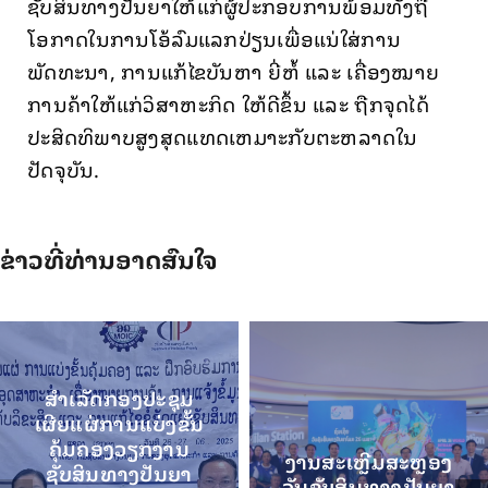
ຊັບສິນທາງປັນຍາໃຫ້ແກ່ຜູ້ປະກອບການພ້ອມທັງຖື
ໂອກາດໃນການໂອ້ລົມແລກປ່ຽນເພື່ອແນ່ໃສ່ການ
ພັດທະນາ, ການແກ້ໄຂບັນຫາ ຍີ່ຫໍ້ ແລະ ເຄື່ອງໝາຍ
ການຄ້າໃຫ້ແກ່ວິສາຫະກິດ ໃຫ້ດີຂຶ້ນ ແລະ ຖືກຈຸດໄດ້
ປະສິດທິພາບສູງສຸດແທດເຫມາະກັບຕະຫລາດໃນ
ປັດຈຸບັນ.
ຂ່າວທີ່ທ່ານອາດສົນໃຈ
ສໍາເລັດກອງປະຊຸມ
ເຜີຍແຜ່ການແບ່ງຂັ້ນ
ຄຸ້ມຄອງວຽກງານ
ງານສະເຫຼີມສະຫຼອງ
ຊັບສິນທາງປັນຍາ
ວັນຊັບສິນທາງປັນຍາ