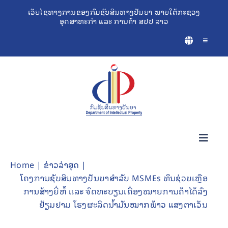
Skip
ເວັບໄຊທາງການຂອງກົມຊັບສິນທາງປັນຍາ ພາຍໃຕ້ກະຊວງ
ອຸດສາຫະກຳ ແລະ ການຄ້າ ສປປ ລາວ
to
content
Toggle
Navigatio
Toggl
Navig
Home
ຂ່າວລ່າສຸດ
ກ່ຽວກັບຊັບສິນທາງປັນຍາ
ໂຄງການຊັບສິນທາງປັນຍາສໍາລັບ MSMEs ທຶນຊ່ວຍເຫຼືອ
ການສ້າງຍີ່ຫໍ້ ແລະ ຈົດທະບຽນເຄື່ອງໝາຍການຄ້າໄດ້ລົງ
ເຄື່ອງມືຊ່ວຍເຫຼືອທຸລະກິດ
ຢ້ຽມຢາມ ໂຮງຜະລິດນ້ຳມັນໝາກພ້າວ ແສງຕາເວັນ