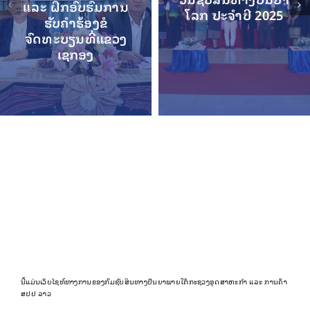
ແລະ ຝຶກອົບຮົມການ
ໂລກ ປະຈໍາປີ 2025
ຮັບຄໍາຮ້ອງຂໍ
ຈົດທະບຽນທີ່ແຂວງ
ເຊກອງ
ນີ້ແມ່ນເວັບໄຊທ໌ທາງການຂອງກົມຊັບສິນທາງປັນຍາພາຍໃຕ້ກະຊວງອຸດສາຫະກຳ ແລະ ການຄ້າ
ສປປ ລາວ