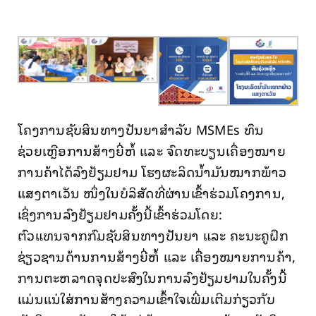
ຂໍ້ມູນ ແລະ ບໍລິການອອນລາຍ
ກ່ຽວກັບ ກປຊ
ໂຄງການຊັບສິນທາງປັນຍາສໍາລັບ MSMEs ທຶນ
ຊ່ວຍເຫຼືອການສ້າງຍີ່ຫໍ້ ແລະ ຈົດທະບຽນເຄື່ອງໝາຍ
ການຄ້າໄດ້ລົງຢ້ຽມຢາມ ໂຮງຜະລິດນ້ຳມັນໝາກພ້າວ
ແສງຕາເວັນ ໜຶ່ງໃນບໍລິສັດທີ່ຜ່ານເຂົ້າຮ່ວມໂຄງການ,
ເຊິ່ງການລົງຢ້ຽມຢາມຄັ້ງນີ້ເຂົ້າຮ່ວມໂດຍ:
ຕົວແທນຈາກກົມຊັບສິນທາງປັນຍາ ແລະ ຄະນະຄູຝຶກ
ຊ່ຽວຊານດ້ານການສ້າງຍີ່ຫໍ້ ແລະ ເຄື່ອງໝາຍການຄ້າ,
ການຕະຫລາດຈຸດປະສົງໃນການລົງຢ້ຽມຢາມໃນຄັ້ງນີ້
ແມ່ນແນ່ໃສ່ການສ້າງຄວາມເຂົ້າໃຈເພີ່ມເຕີມກ່ຽວກັບ