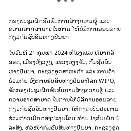
ກອງປະຊຸມຝຶກອົບຮົມການສ້າງຄວາມຮູ້ ແລະ
ຄວາມອາດສາມາດໃນການ ໃຫ້ບໍລິການອອນລາຍ
ກ່ຽວກັບຊັບສິນທາງປັນຍາ
ໃນວັນທີ 21 ກຸມພາ 2024 ທີ່ໂຮງແຮມ ທີມາກລີ
ສອດ, ເມືອງວັງວຽງ, ແຂວງວຽງຈັນ, ກົມຊັບສິນ
ທາງປັນຍາ, ກະຊວງອຸດສາຫະກໍາ ແລະ ການຄ້າ
ຮ່ວມກັບ ອົງການຊັບສິນທາງປັນຍາໂລກ WIPO,
ຈັດກອງປະຊຸມຝຶກອົບຮົມການສ້າງຄວາມຮູ້ ແລະ
ຄວາມອາດສາມາດ ໃນການໃຫ້ບໍລິການອອນລາຍ
ກ່ຽວກັບຊັບສິນທາງປັນຍາ, ໃຫ້ກຽດເປັນປະທານ
ຮ່ວມກ່າວເປີດກອງປະຊຸມໂດຍ ທ່ານ ໄຊສົມເພັດ ນໍ
ລະສິງ, ຫົວໜ້າກົມຊັບສິນທາງປັນຍາ, ກະຊວງອຸດ