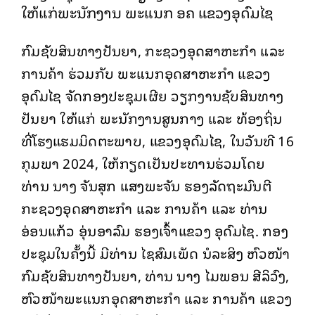
ໃຫ້ແກ່ພະນັກງານ ພະແນກ ອຄ ແຂວງອຸດົມໄຊ
ກົມຊັບສິນທາງປັນຍາ, ກະຊວງອຸດສາຫະກໍາ ແລະ
ການຄ້າ ຮ່ວມກັບ ພະແນກອຸດສາຫະກໍາ ແຂວງ
ອຸດົມໄຊ ຈັດກອງປະຊຸມເຜີຍ ວຽກງານຊັບສິນທາງ
ປັນຍາ ໃຫ້ແກ່ ພະນັກງານສູນກາງ ແລະ ທ້ອງຖິ່ນ
ທີ່ໂຮງແຮມມິດຕະພາບ, ແຂວງອຸດົມໄຊ, ໃນວັນທີ 16
ກຸມພາ 2024, ໃຫ້ກຽດເປັນປະທານຮ່ວມໂດຍ
ທ່ານ ນາງ ຈັນສຸກ ແສງພະຈັນ ຮອງລັດຖະມົນຕີ
ກະຊວງອຸດສາຫະກຳ ແລະ ການຄ້າ ແລະ ທ່ານ
ອ່ອນແກ້ວ ອຸ່ນອາລົມ ຮອງເຈົ້າແຂວງ ອຸດົມໄຊ. ກອງ
ປະຊຸມໃນຄັ້ງນີ້ ມີທ່ານ ໄຊສົມເພັດ ນໍລະສິງ ຫົວໜ້າ
ກົມຊັບສິນທາງປັນຍາ, ທ່ານ ນາງ ໄມພອນ ສີລິວົງ,
ຫົວໜ້າພະແນກອຸດສາຫະກໍາ ແລະ ການຄ້າ ແຂວງ