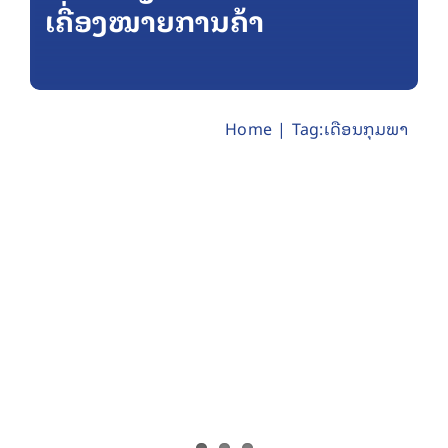
ເຄື່ອງໝາຍການຄ້າ
Home
Tag:
ເດືອນກຸມພາ
ກອງປະຊຸມຝຶກອົບຮົມການສ້າງຄວາມຮູ້ ແລະ
ຄວາມອາດສາມາດໃນການ ໃຫ້ບໍລິການອອນ
ລາຍ ກ່ຽວກັບຊັບສິນທາງປັນຍາ
ກິດຈະກຳ