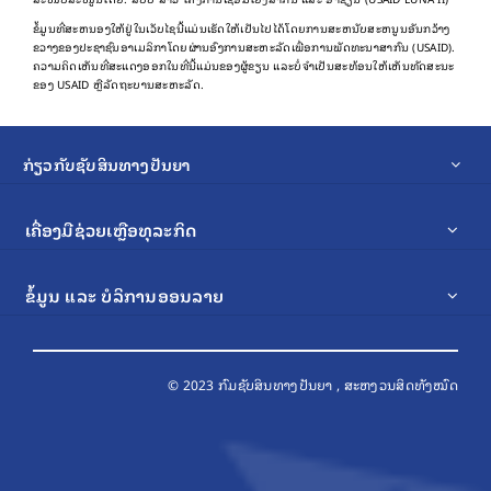
ຂໍ້​ມູນ​ທີ່​ສະ​ຫນອງ​ໃຫ້​ຢູ່​ໃນ​ເວັບ​ໄຊ​ນີ້​ແມ່ນ​ເຮັດ​ໃຫ້​ເປັນ​ໄປ​ໄດ້​ໂດຍ​ການ​ສະ​ຫນັບ​ສະ​ຫນູນ​ອັນ​ກວ້າງ​
ຂວາງ​ຂອງ​ປະ​ຊາ​ຊົນ​ອາ​ເມລິ​ກາ​ໂດຍ​ຜ່ານ​ອົງ​ການ​ສະ​ຫະ​ລັດ​ເພື່ອ​ການ​ພັດ​ທະ​ນາ​ສາ​ກົນ (USAID).
ຄວາມຄິດເຫັນທີ່ສະແດງອອກໃນທີ່ນີ້ແມ່ນຂອງຜູ້ຂຽນ ແລະບໍ່ຈໍາເປັນສະທ້ອນໃຫ້ເຫັນທັດສະນະ
ຂອງ USAID ຫຼືລັດຖະບານສະຫະລັດ.
ກ່ຽວກັບຊັບສິນທາງປັນຍາ
ເຄື່ອງມືຊ່ວຍເຫຼືອທຸລະກິດ
ຂໍ້ມູນ ແລະ ບໍລິການອອນລາຍ
© 2023 ກົມຊັບສິນທາງປັນຍາ , ສະຫງວນສິດທັງໝົດ