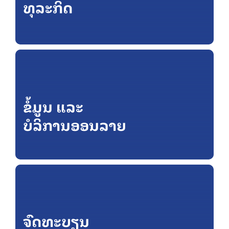
ທຸລະກິດ
ຂໍ້ມູນ ແລະ
ບໍລິການອອນລາຍ
ຈົດທະບຽນ