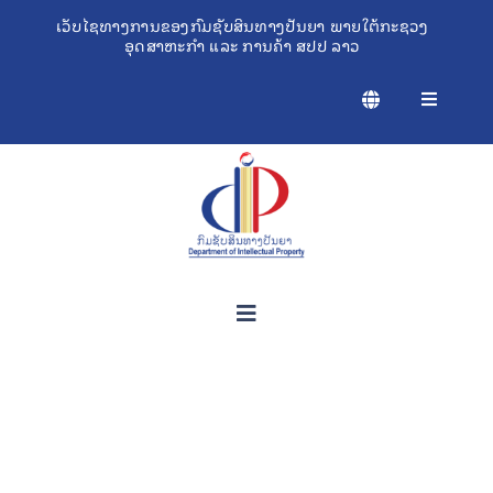
Skip
ເວັບໄຊທາງການຂອງກົມຊັບສິນທາງປັນຍາ ພາຍໃຕ້ກະຊວງ
ອຸດສາຫະກຳ ແລະ ການຄ້າ ສປປ ລາວ
to
content
Toggle
Navigation
ກ່ຽວກັບຊັບສິນທາງປັນຍາ
ເຄື່ອງມືຊ່ວຍເຫຼືອທຸລະກິດ