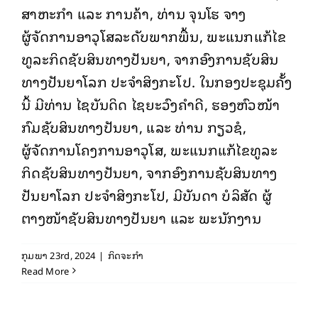
ສາຫະກໍາ ແລະ ການຄ້າ, ທ່ານ ຈຸນໂຮ ຈາງ
ຜູ້ຈັດການອາວຸໂສລະດັບພາກພື້ນ, ພະແນກແກ້ໄຂ
ທູລະກິດຊັບສິນທາງປັນຍາ, ຈາກອົງການຊັບສິນ
ທາງປັນຍາໂລກ ປະຈໍາສິງກະໂປ. ໃນກອງປະຊຸມຄັ້ງ
ນີ້ ມີທ່ານ ໄຊບັນດິດ ໄຊຍະວົງຄໍາດີ, ຮອງຫົວໜ້າ
ກົມຊັບສິນທາງປັນຍາ, ແລະ ທ່ານ ກຽວຊໍ,
ຜູ້ຈັດການໂຄງການອາວຸໂສ, ພະແນກແກ້ໄຂທູລະ
ກິດຊັບສິນທາງປັນຍາ, ຈາກອົງການຊັບສິນທາງ
ປັນຍາໂລກ ປະຈໍາສິງກະໂປ, ມີບັນດາ ບໍລິສັດ ຜູ້
ຕາງໜ້າຊັບສິນທາງປັນຍາ ແລະ ພະນັກງານ
ກຸມພາ 23rd, 2024
|
ກິດຈະກຳ
Read More