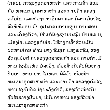
(ກຊປ), ກະຊວງອຸດສາຫະກໍາ ແລະ ການຄ້າ ຮ່ວມ
ກັບ ພະແນກອຸດສາຫະກໍາ ແລະ ການຄ້າ ແຂວງ
ອຸດົມໄຊ, ແລະຫ້ອງການສຶກສາ ແລະ ກິລາ ເມືອງໄຊ,
ຈັດພິທີມອບ-ຮັບ ອຸປະກອນການຮຽນ-ການສອນ
ແລະ ເຄື່ອງກິລາ, ໃຫ້ແກ່ໂຮງຮຽນປະຖົມ ບ້ານແຟນ,
ເມືອງໄຊ, ແຂວງອຸດົມໄຊ, ໃຫ້ກຽດເຂົ້າຮ່ວມເປັນ
ປະທານໂດຍ ທ່ານ ນາງ ຈັນສຸກ ແສງພະຈັນ, ຮອງ
ລັດຖະມົນຕີ ກະຊວງອຸດສາຫະກຳ ແລະ ການຄ້າ, ມີ
ທ່ານ ໄຊສົມເພັດ ນໍລະສິງ, ຫົວໜ້າກົມຊັບສິນທາງ
ປັນຍາ, ທ່ານ ນາງ ໄມພອນ ສີລິວົງ, ຫົວໜ້າ
ພະແນກອຸດສາຫະກໍາ ແລະ ການຄ້າ ແຂວງອຸດົມໄຊ,
ທ່ານ ໄຊບັນດິດ ໄຊຍະວົງຄໍາດີ, ຮອງຫົວໜ້າກົມ
ຊັບສິນທາງປັນຍາ, ມີບັນດາທ່ານ ຮອງຫົວໜ້າ
ພະແນກອຸດສາຫະກໍາ