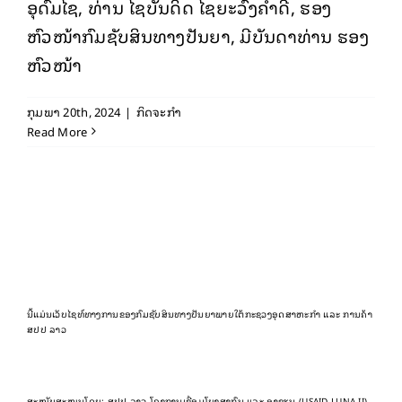
ອຸດົມໄຊ, ທ່ານ ໄຊບັນດິດ ໄຊຍະວົງຄໍາດີ, ຮອງ
ຫົວໜ້າກົມຊັບສິນທາງປັນຍາ, ມີບັນດາທ່ານ ຮອງ
ຫົວໜ້າ
ກຸມພາ 20th, 2024
|
ກິດຈະກຳ
Read More
ນີ້ແມ່ນເວັບໄຊທ໌ທາງການຂອງກົມຊັບສິນທາງປັນຍາພາຍໃຕ້ກະຊວງອຸດສາຫະກຳ ແລະ ການຄ້າ
ສປປ ລາວ
ສະໜັບສະໜູນໂດຍ: ສປປ ລາວ ໂຄງການເຊື່ອມໂຍງສາກົນ ແລະ ອາຊຽນ (USAID LUNA II)