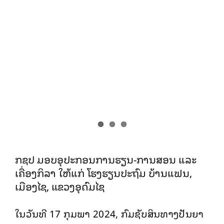
ກຊປ ມອບອຸປະກອນການຮຽນ-ການສອນ
ແລະ ເຄື່ອງກິລາ ໃຫ້ແກ່ ໂຮງຮຽນປະຖົມ ບ້ານ
ແຟນ, ເມືອງໄຊ, ແຂວງອຸດົມໄຊ
ກິດຈະກຳ
ຂ່າວລ່າສຸດ
ກຊປ ມອບອຸປະກອນການຮຽນ-ການສອນ ແລະ
ເຄື່ອງກິລາ ໃຫ້ແກ່ ໂຮງຮຽນປະຖົມ ບ້ານແຟນ,
ເມືອງໄຊ, ແຂວງອຸດົມໄຊ
ໃນວັນທີ 17 ກຸມພາ 2024, ກົມຊັບສິນທາງປັນຍາ