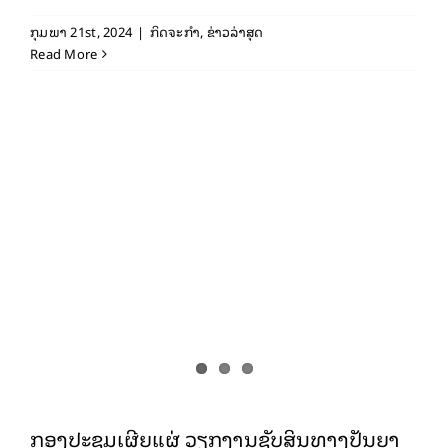
ກຸມພາ 21st, 2024
|
ກິດຈະກຳ
,
ຂ່າວລ່າສຸດ
Read More
ກອງປະຊຸມເຜີຍແຜ່ ວຽກງານຊັບສິນທາງ
ປັນຍາ ໃຫ້ແກ່ພະນັກງານ ພະແນກ ອຄ ແຂວງ
ອຸດົມໄຊ
ກິດຈະກຳ
ກອງປະຊຸມເຜີຍແຜ່ ວຽກງານຊັບສິນທາງປັນຍາ