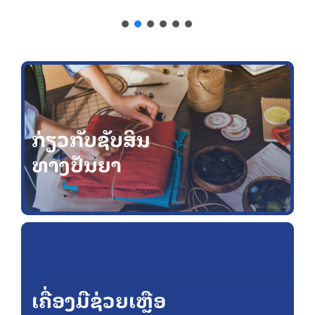
ຂໍ້ມູນ ແລະ ບໍລິການອອນລາຍ
ກ່ຽວກັບ ກປຊ
ກ່ຽວກັບຊັບສິນ
ທາງປັນຍາ
ເຄື່ອງມືຊ່ວຍເຫຼືອ