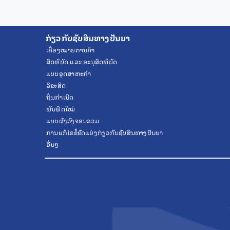
ກ່ຽວກັບຊັບສິນທາງປັນຍາ
ເຄື່ອງໝາຍການຄ້າ
ສິດທິບັດ ແລະ ອະນຸສິດທິບັດ
ແບບອຸດສາຫະກຳ
ລິຂະສິດ
ຖິ່ນກຳເນີດ
ພັນພືດໃໝ່
ແບບຜັງວົງຈອນລວມ
ການແກ້ໄຂຂໍ້ຂັດແຍ່ງກ່ຽວກັບຊັບສິນທາງປັນຍາ
ອື່ນໆ