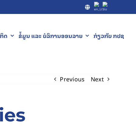
ະກິດ
ຂໍ້ມູນ ແລະ ບໍລິການອອນລາຍ
ກ່ຽວກັບ ກປຊ
Previous
Next
ies