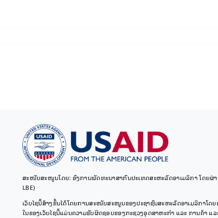
ສະໜັບສະໜູນໂດຍ: ອົງການພັດທະນາສາກົນປະເທດສະຫະລັດອາເມລິກາ ໂດຍຜ່ານ
LBE)
ເວັບໄຊນີ້ສ້າງຂຶ້ນໄດ້ໂດຍການສະໜັບສະໜູນຂອງປະຊາຊົນສະຫະລັດອາເມລິກາໂດຍ
ໃນຂອງເວັບໄຊນີ້ແມ່ນຄວາມຮັບຜິດຊອບຂອງກະຊວງອຸດສາຫະກຳ ແລະ ການຄ້າ ແລະ ບ