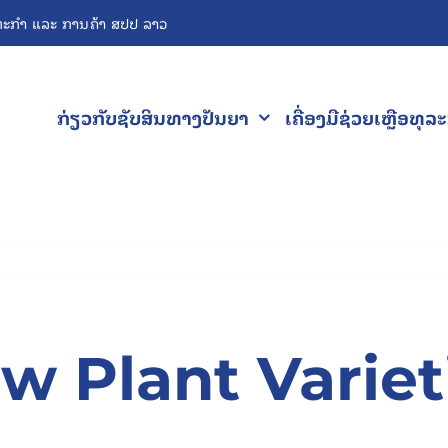
ະກຳ ແລະ ການຄ້າ ສປປ ລາວ
ກ່ຽວກັບຊັບສິນທາງປັນຍາ
ເຄື່ອງມືຊ່ວຍເຫຼືອທຸລ
w Plant Variet