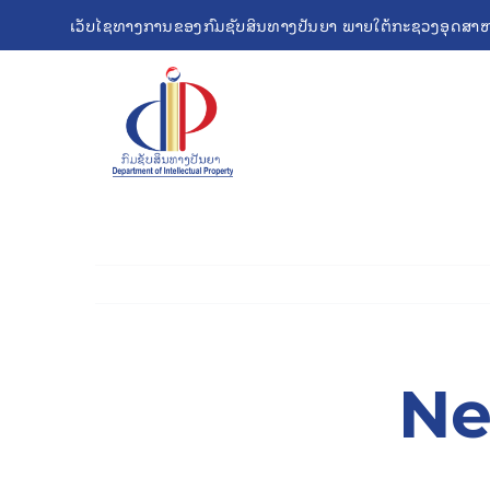
Skip
ເວັບໄຊທາງການຂອງກົມຊັບສິນທາງປັນຍາ ພາຍໃຕ້ກະຊວງອຸດສາຫ
to
content
Ne