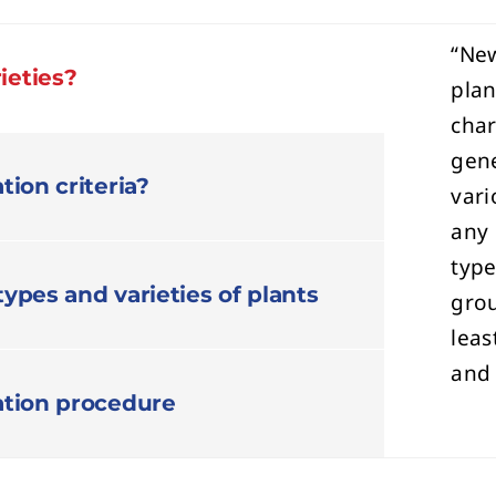
“New
ieties?
plan
char
gene
tion criteria?
vari
any 
type
types and varieties of plants
grou
leas
and
ration procedure