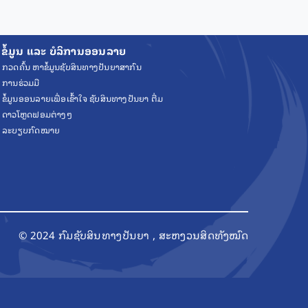
ຂໍ້ມູນ ແລະ ບໍລິການອອນລາຍ
ກວດຄົ້ນ ຫາຂໍ້ມູນຊັບສິນທາງປັນຍາສາກົນ
ການຮ່ວມມື
ຂໍ້ມູນອອນລາຍເພື່ອເຂົ້າໃຈ ຊັບສິນທາງປັນຍາ ຕື່ມ
ດາວໂຫຼດຟອມຕ່າງໆ
ລະບຽບກົດໝາຍ
© 2024 ກົມຊັບສິນທາງປັນຍາ , ສະຫງວນສິດທັງໝົດ