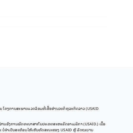
 ໂຄງການສະພາບແວດລ້ອມທີ່ເອື້ອອຳນວຍຕໍ່ທຸລະກິດລາວ (USAID
ຜ່ານອົງການພັດທະນາສາກົນປະເທດສະຫະລັດອາເມລິກາ (USAID.) ເນື້ອ
ໍ່ຈໍາເປັນສະທ້ອນໃຫ້ເຫັນທັດສະນະຂອງ USAID ຫຼື ລັດຖະບານ