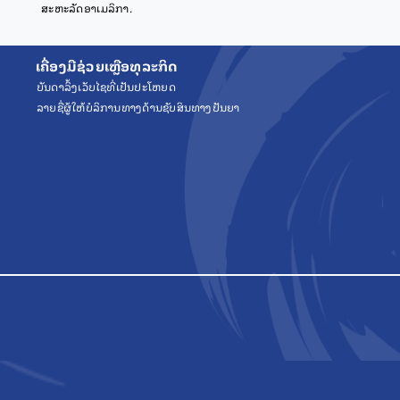
ສະຫະລັດອາເມລິກາ.
ເຄື່ອງມືຊ່ວຍເຫຼືອທຸລະກິດ
ບັນດາລິ້ງເວັບໄຊທີ່ເປັນປະໂຫຍດ
ລາຍຊື່ຜູ້ໃຫ້ບໍລິການທາງດ້ານຊັບສິນທາງປັນຍາ