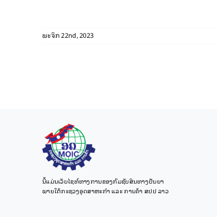
ພະຈິກ 22nd, 2023
ນີ້ແມ່ນເວັບໄຊທ໌ທາງການຂອງກົມຊັບສິນທາງປັນຍາ
ພາຍໃຕ້ກະຊວງອຸດສາຫະກຳ ແລະ ການຄ້າ ສປປ ລາວ