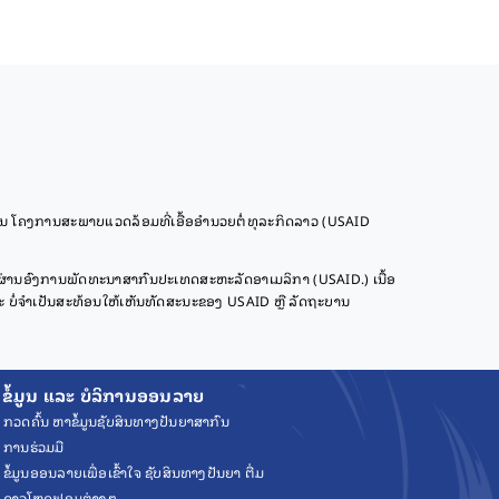
 ໂຄງການສະພາບແວດລ້ອມທີ່ເອື້ອອຳນວຍຕໍ່ທຸລະກິດລາວ (USAID
ຜ່ານອົງການພັດທະນາສາກົນປະເທດສະຫະລັດອາເມລິກາ (USAID.) ເນື້ອ
ໍ່ຈໍາເປັນສະທ້ອນໃຫ້ເຫັນທັດສະນະຂອງ USAID ຫຼື ລັດຖະບານ
ຂໍ້ມູນ ແລະ ບໍລິການອອນລາຍ
ກວດຄົ້ນ ຫາຂໍ້ມູນຊັບສິນທາງປັນຍາສາກົນ
ການຮ່ວມມື
ຂໍ້ມູນອອນລາຍເພື່ອເຂົ້າໃຈ ຊັບສິນທາງປັນຍາ ຕື່ມ
ດາວໂຫຼດຟອມຕ່າງໆ