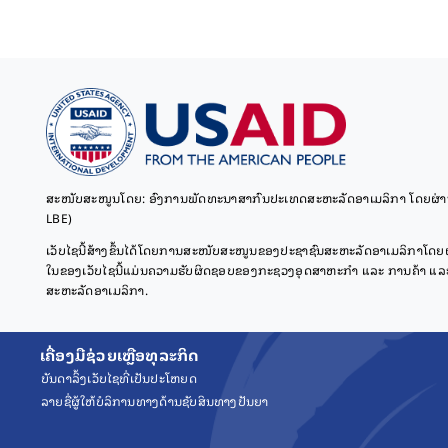
ສະໜັບສະໜູນໂດຍ: ອົງການພັດທະນາສາກົນປະເທດສະຫະລັດອາເມລິກາ ໂດຍຜ່ານ
LBE)
ເວັບໄຊນີ້ສ້າງຂຶ້ນໄດ້ໂດຍການສະໜັບສະໜູນຂອງປະຊາຊົນສະຫະລັດອາເມລິກາໂດຍ
ໃນຂອງເວັບໄຊນີ້ແມ່ນຄວາມຮັບຜິດຊອບຂອງກະຊວງອຸດສາຫະກຳ ແລະ ການຄ້າ ແລະ ບ
ສະຫະລັດອາເມລິກາ.
ເຄື່ອງມືຊ່ວຍເຫຼືອທຸລະກິດ
ບັນດາລິ້ງເວັບໄຊທີ່ເປັນປະໂຫຍດ
ລາຍຊື່ຜູ້ໃຫ້ບໍລິການທາງດ້ານຊັບສິນທາງປັນຍາ