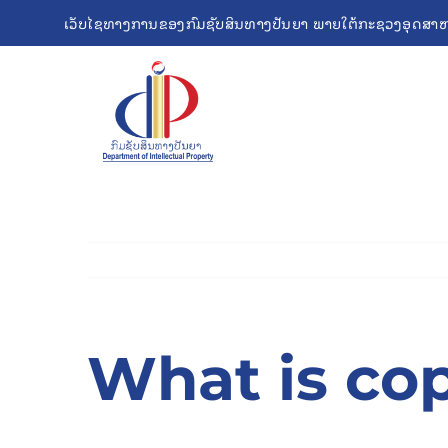
Skip
ເວັບໄຊທາງການຂອງກົມຊັບສິນທາງປັນຍາ ພາຍໃຕ້ກະຊວງອຸດສາຫ
to
content
What is co