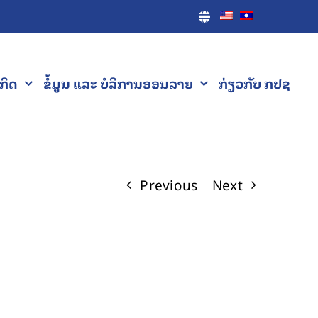
ະກິດ
ຂໍ້ມູນ ແລະ ບໍລິການອອນລາຍ
ກ່ຽວກັບ ກປຊ
Previous
Next