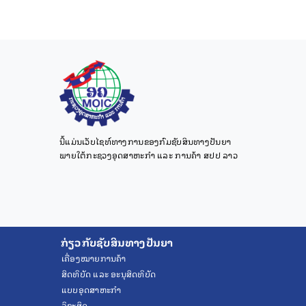
ນີ້ແມ່ນເວັບໄຊທ໌ທາງການຂອງກົມຊັບສິນທາງປັນຍາ
ພາຍໃຕ້ກະຊວງອຸດສາຫະກຳ ແລະ ການຄ້າ ສປປ ລາວ
ກ່ຽວກັບຊັບສິນທາງປັນຍາ
ເຄື່ອງໝາຍການຄ້າ
ສິດທິບັດ ແລະ ອະນຸສິດທິບັດ
ແບບອຸດສາຫະກຳ
ລິຂະສິດ