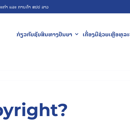
ະກຳ ແລະ ການຄ້າ ສປປ ລາວ
ກ່ຽວກັບຊັບສິນທາງປັນຍາ
ເຄື່ອງມືຊ່ວຍເຫຼືອທຸລ
pyright?